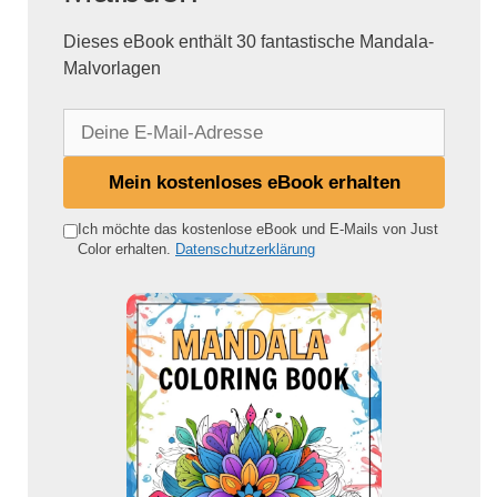
Dieses eBook enthält 30 fantastische Mandala-
Malvorlagen
D
e
i
Mein kostenloses eBook erhalten
n
e
Ich möchte das kostenlose eBook und E-Mails von Just
Color erhalten.
Datenschutzerklärung
E
-
M
a
i
l
-
A
d
r