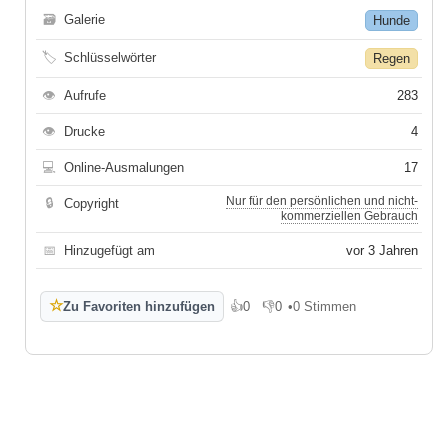
🗃
Galerie
Hunde
🏷
Schlüsselwörter
Regen
👁
Aufrufe
283
👁
Drucke
4
💻
Online-Ausmalungen
17
Nur für den persönlichen und nicht-
🔒
Copyright
kommerziellen Gebrauch
📅
Hinzugefügt am
vor 3 Jahren
☆
Zu Favoriten hinzufügen
👍
0
👎
0
•
0 Stimmen
Gefällt mir
Gefällt mir nicht