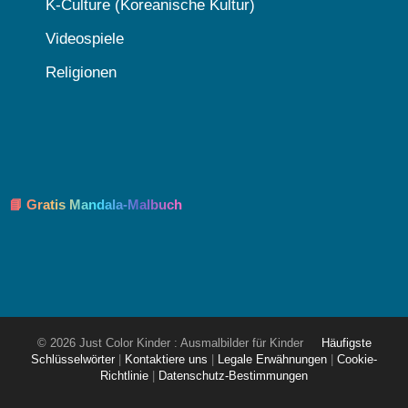
K-Culture (Koreanische Kultur)
Videospiele
Religionen
📘 Gratis Mandala-Malbuch
© 2026 Just Color Kinder : Ausmalbilder für Kinder
Häufigste
Schlüsselwörter
|
Kontaktiere uns
|
Legale Erwähnungen
|
Cookie-
Richtlinie
|
Datenschutz-Bestimmungen