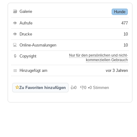
🗃
Galerie
Hunde
👁
Aufrufe
477
👁
Drucke
10
💻
Online-Ausmalungen
10
Nur für den persönlichen und nicht-
🔒
Copyright
kommerziellen Gebrauch
📅
Hinzugefügt am
vor 3 Jahren
☆
Zu Favoriten hinzufügen
👍
0
👎
0
•
0 Stimmen
Gefällt mir
Gefällt mir nicht