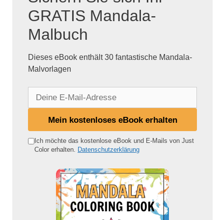
GRATIS Mandala-
Malbuch
Dieses eBook enthält 30 fantastische Mandala-
Malvorlagen
D
e
i
Mein kostenloses eBook erhalten
n
e
Ich möchte das kostenlose eBook und E-Mails von Just
Color erhalten.
Datenschutzerklärung
E
-
M
a
i
l