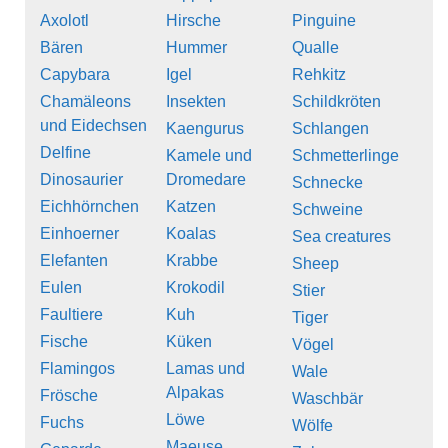
Axolotl
Hirsche
Pinguine
Bären
Hummer
Qualle
Capybara
Igel
Rehkitz
Chamäleons
Insekten
Schildkröten
und Eidechsen
Kaengurus
Schlangen
Delfine
Kamele und
Schmetterlinge
Dinosaurier
Dromedare
Schnecke
Eichhörnchen
Katzen
Schweine
Einhoerner
Koalas
Sea creatures
Elefanten
Krabbe
Sheep
Eulen
Krokodil
Stier
Faultiere
Kuh
Tiger
Fische
Küken
Vögel
Flamingos
Lamas und
Wale
Alpakas
Frösche
Waschbär
Löwe
Fuchs
Wölfe
Maeuse