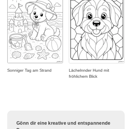
Sonniger Tag am Strand
Lächelnnder Hund mit
fröhlichem Blick
Gönn dir eine kreative und entspannende