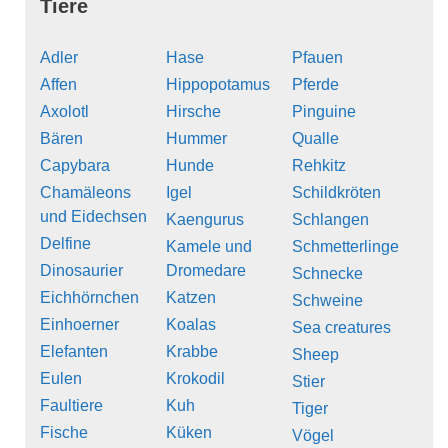
Tiere
Adler
Hase
Pfauen
Affen
Hippopotamus
Pferde
Axolotl
Hirsche
Pinguine
Bären
Hummer
Qualle
Capybara
Hunde
Rehkitz
Chamäleons
Igel
Schildkröten
und Eidechsen
Kaengurus
Schlangen
Delfine
Kamele und
Schmetterlinge
Dinosaurier
Dromedare
Schnecke
Eichhörnchen
Katzen
Schweine
Einhoerner
Koalas
Sea creatures
Elefanten
Krabbe
Sheep
Eulen
Krokodil
Stier
Faultiere
Kuh
Tiger
Fische
Küken
Vögel