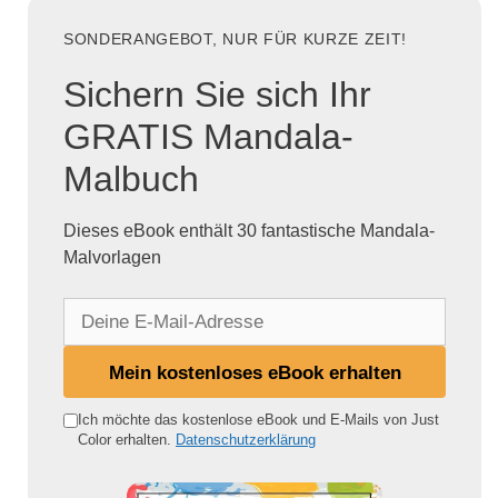
SONDERANGEBOT, NUR FÜR KURZE ZEIT!
Sichern Sie sich Ihr
GRATIS Mandala-
Malbuch
Dieses eBook enthält 30 fantastische Mandala-
Malvorlagen
D
e
i
Mein kostenloses eBook erhalten
n
e
Ich möchte das kostenlose eBook und E-Mails von Just
Color erhalten.
Datenschutzerklärung
E
-
M