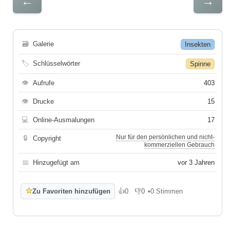
←
→
🗃
Galerie
Insekten
🏷
Schlüsselwörter
Spinne
👁
Aufrufe
403
👁
Drucke
15
💻
Online-Ausmalungen
17
Nur für den persönlichen und nicht-
🔒
Copyright
kommerziellen Gebrauch
📅
Hinzugefügt am
vor 3 Jahren
☆
Zu Favoriten hinzufügen
👍
0
👎
0
•
0 Stimmen
Gefällt mir
Gefällt mir nicht