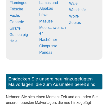
Flamingos
Lamas und
Wale
Alpakas
Frösche
Waschbär
Löwe
Fuchs
Wölfe
Maeuse
Geparde
Zebras
Meerschweinch
Giraffe
en
Guinea pig
Nashörner
Haie
Oktopusse
Pandas
Entdecken Sie unsere neu hinzugefügten
Malvorlagen, die zum Ausmalen bereit sind
Nehmen Sie sich einen Moment Zeit und erkunden Sie
unsere neuesten Malvorlagen, die neu hinzugefügt