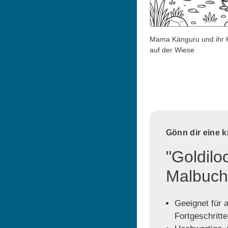
Mama Känguru und ihr K
auf der Wiese
Gönn dir eine 
"Goldilo
Malbuch
Geeignet für a
Fortgeschritt