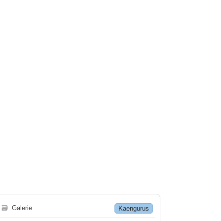
🗃
Galerie
Kaengurus