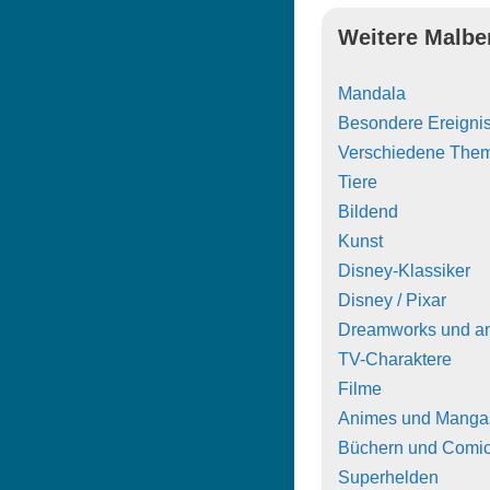
Weitere Malbe
Mandala
Besondere Ereigni
Verschiedene The
Tiere
Bildend
Kunst
Disney-Klassiker
Disney / Pixar
Dreamworks und a
TV-Charaktere
Filme
Animes und Manga
Büchern und Comi
Superhelden