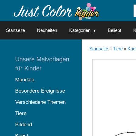
Springe
zum
Inhalt
Startseite
Neuheiten
Kategorien
Beliebt
K
Startseite
»
Tiere
»
Kae
Unsere Malvorlagen
für Kinder
Mandala
Besondere Ereignisse
Verschiedene Themen
Tiere
Bildend
Kunst