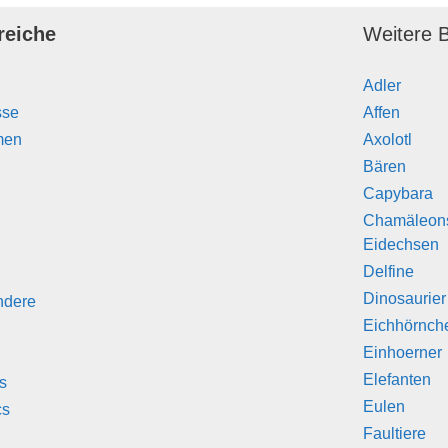
reiche
Weitere B
Adler
sse
Affen
men
Axolotl
Bären
Capybara
Chamäleon
Eidechsen
Delfine
Dinosaurier
ndere
Eichhörnch
Einhoerner
Elefanten
s
Eulen
cs
Faultiere