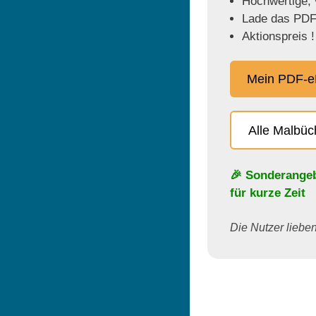
Hochwertige, v
Lade das PDF 
Aktionspreis !
Mein PDF-e
Alle Malbü
🎉 Sonderange
für kurze Zeit
Die Nutzer lieben 