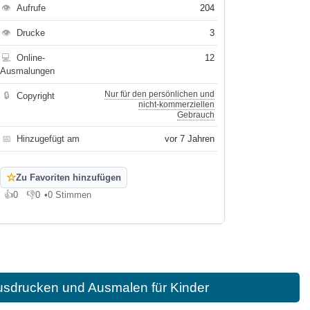
👁
Aufrufe
204
👁
Drucke
3
💻
Online-
12
Ausmalungen
Nur für den persönlichen und
🔒
Copyright
nicht-kommerziellen
Gebrauch
📅
Hinzugefügt am
vor 7 Jahren
☆
Zu Favoriten hinzufügen
👍
0
👎
0
•
0 Stimmen
Gefällt mir
Gefällt mir nicht
sdrucken und Ausmalen für Kinder