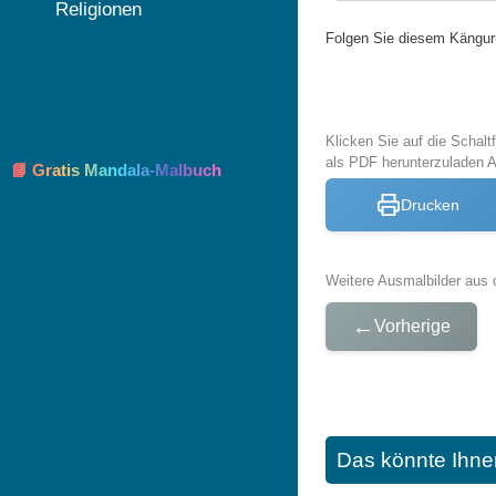
Religionen
Folgen Sie diesem Kängur
Klicken Sie auf die Schal
als PDF herunterzuladen 
📘 Gratis Mandala-Malbuch
Drucken
Weitere Ausmalbilder aus 
←
Vorherige
Das könnte Ihne