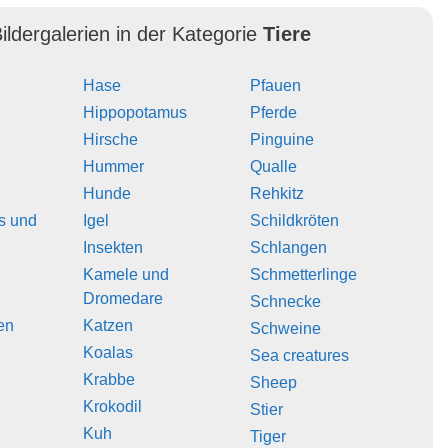
ildergalerien in der Kategorie
Tiere
Hase
Pfauen
Hippopotamus
Pferde
Hirsche
Pinguine
Hummer
Qualle
Hunde
Rehkitz
s und
Igel
Schildkröten
Insekten
Schlangen
Kamele und
Schmetterlinge
Dromedare
Schnecke
en
Katzen
Schweine
Koalas
Sea creatures
Krabbe
Sheep
Krokodil
Stier
Kuh
Tiger