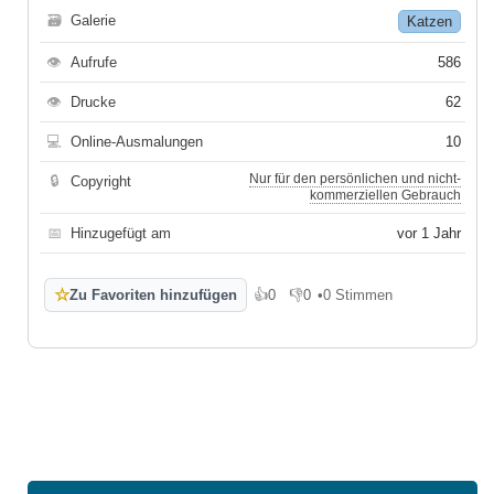
🗃
Galerie
Katzen
👁
Aufrufe
586
👁
Drucke
62
💻
Online-Ausmalungen
10
Nur für den persönlichen und nicht-
🔒
Copyright
kommerziellen Gebrauch
📅
Hinzugefügt am
vor 1 Jahr
☆
Zu Favoriten hinzufügen
👍
0
👎
0
•
0 Stimmen
Gefällt mir
Gefällt mir nicht