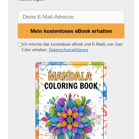
D
e
i
Mein kostenloses eBook erhalten
n
e
Ich möchte das kostenlose eBook und E-Mails von Just
Color erhalten.
Datenschutzerklärung
E
-
M
a
i
l
-
A
d
r
e
s