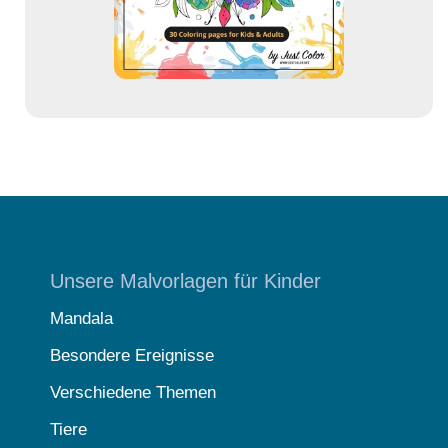
s
e
Unsere Malvorlagen für Kinder
Mandala
Besondere Ereignisse
Verschiedene Themen
Tiere