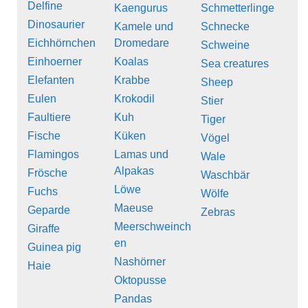
Delfine
Kaengurus
Schmetterlinge
Dinosaurier
Kamele und
Schnecke
Eichhörnchen
Dromedare
Schweine
Einhoerner
Koalas
Sea creatures
Elefanten
Krabbe
Sheep
Eulen
Krokodil
Stier
Faultiere
Kuh
Tiger
Fische
Küken
Vögel
Flamingos
Lamas und
Wale
Alpakas
Frösche
Waschbär
Löwe
Fuchs
Wölfe
Maeuse
Geparde
Zebras
Meerschweinch
Giraffe
en
Guinea pig
Nashörner
Haie
Oktopusse
Pandas