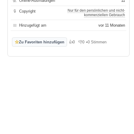
💻
Online-Ausmalungen
11
Nur für den persönlichen und nicht-
🔒
Copyright
kommerziellen Gebrauch
📅
Hinzugefügt am
vor 11 Monaten
☆
Zu Favoriten hinzufügen
👍
0
👎
0
•
0 Stimmen
Gefällt mir
Gefällt mir nicht