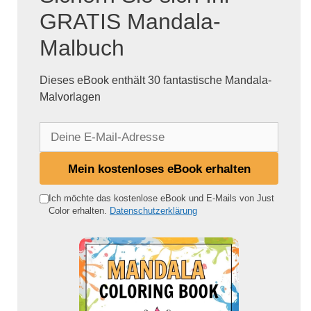
GRATIS Mandala-
Malbuch
Dieses eBook enthält 30 fantastische Mandala-
Malvorlagen
D
e
i
Mein kostenloses eBook erhalten
n
e
Ich möchte das kostenlose eBook und E-Mails von Just
Color erhalten.
Datenschutzerklärung
E
-
M
a
i
l