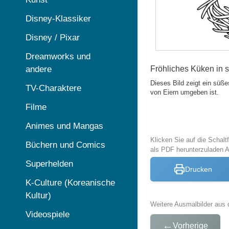
Disney-Klassiker
Disney / Pixar
Dreamworks und
andere
Fröhliches Küken in 
Dieses Bild zeigt ein süße
TV-Charaktere
von Eiern umgeben ist.
Filme
Animes und Mangas
Klicken Sie auf die Schal
Büchern und Comics
als PDF herunterzuladen 
Superhelden
Drucken
K-Culture (Koreanische
Kultur)
Weitere Ausmalbilder aus 
Videospiele
←
Vorherige