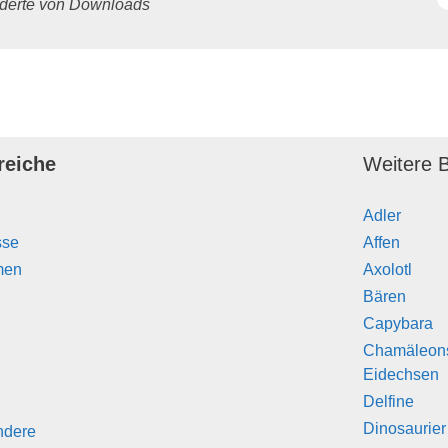
underte von Downloads
reiche
Weitere B
Adler
sse
Affen
men
Axolotl
Bären
Capybara
Chamäleon
Eidechsen
Delfine
Dinosaurier
ndere