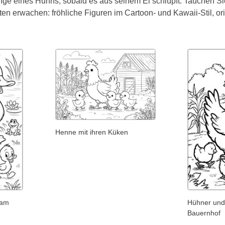
ge eines Huhns, sobald es aus seinem Ei schlüpft. Tauchen Sie 
ten erwachen: fröhliche Figuren im Cartoon- und Kawaii-Stil, ori
Henne mit ihren Küken
 am
Hühner und
Bauernhof