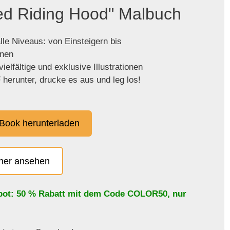
Red Riding Hood" Malbuch
lle Niveaus: von Einsteigern bis
enen
ielfältige und exklusive Illustrationen
herunter, drucke es aus und leg los!
Book herunterladen
cher ansehen
bot: 50 % Rabatt mit dem Code
COLOR50
, nur