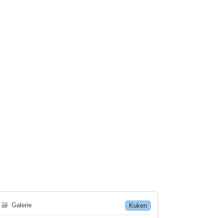
🗃
Galerie
Kuken