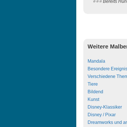
⭐️⭐️⭐️ Bereits H
Weitere Malbe
Mandala
Besondere Ereigni
Verschiedene The
Tiere
Bildend
Kunst
Disney-Klassiker
Disney / Pixar
Dreamworks und a