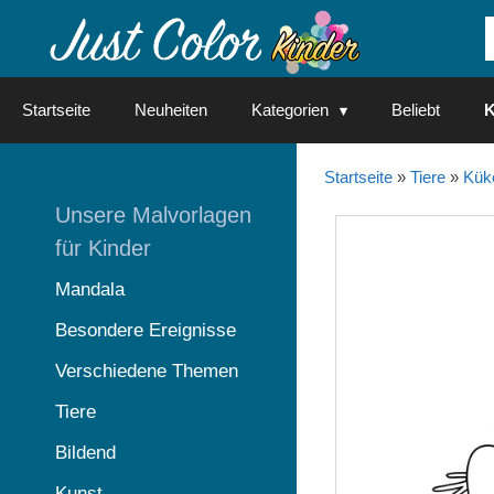
Springe
zum
Inhalt
Startseite
Neuheiten
Kategorien
Beliebt
K
Startseite
»
Tiere
»
Kük
Unsere Malvorlagen
für Kinder
Mandala
Besondere Ereignisse
Verschiedene Themen
Tiere
Bildend
Kunst