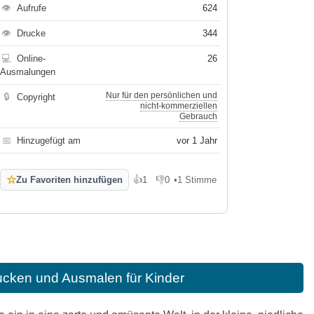
👁
Aufrufe
624
👁
Drucke
344
💻
Online-
26
Ausmalungen
Nur für den persönlichen und
🔒
Copyright
nicht-kommerziellen
Gebrauch
📅
Hinzugefügt am
vor 1 Jahr
☆
Zu Favoriten hinzufügen
👍
1
👎
0
•
1 Stimme
Gefällt mir
Gefällt mir nicht
cken und Ausmalen für Kinder