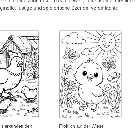
ein in eine zarte und amüsante Welt, in der kleine, niedliche
ginelle, lustige und spielerische Szenen, vereinfachte
 s erkunden den
Fröhlich auf der Wiese