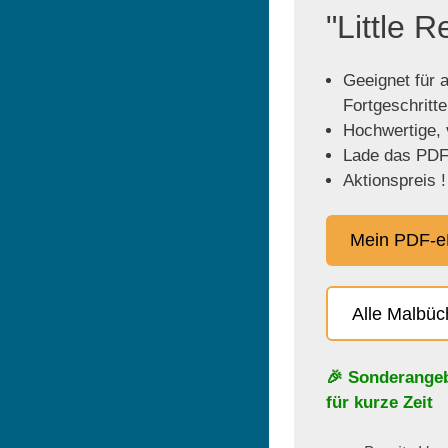
"Little 
Geeignet für a
Fortgeschritt
Hochwertige, v
Lade das PDF 
Aktionspreis !
Mein PDF-e
Alle Malbü
🎉 Sonderange
für kurze Zeit