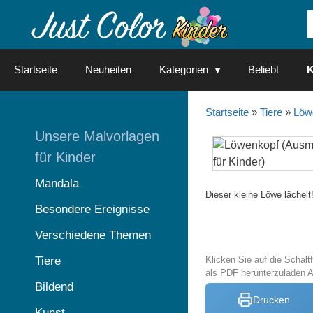
Springe
zum
Inhalt
Startseite
Neuheiten
Kategorien
Beliebt
K
Startseite
»
Tiere
»
Löw
Unsere Malvorlagen
für Kinder
Mandala
Dieser kleine Löwe lächelt
Besondere Ereignisse
Verschiedene Themen
Tiere
Klicken Sie auf die Schal
als PDF herunterzuladen 
Bildend
Drucken
Kunst