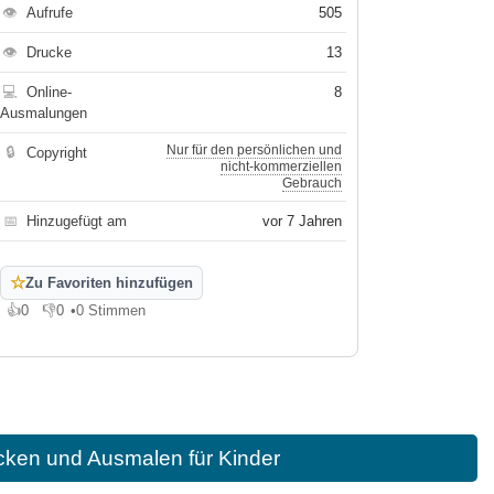
👁
Aufrufe
505
👁
Drucke
13
💻
Online-
8
Ausmalungen
Nur für den persönlichen und
🔒
Copyright
nicht-kommerziellen
Gebrauch
📅
Hinzugefügt am
vor 7 Jahren
☆
Zu Favoriten hinzufügen
👍
0
👎
0
•
0 Stimmen
Gefällt mir
Gefällt mir nicht
ken und Ausmalen für Kinder