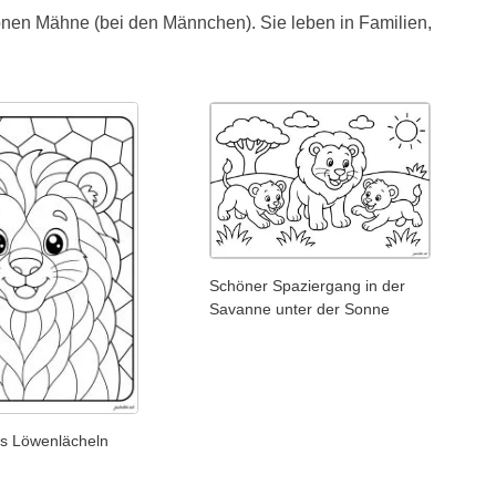
önen Mähne (bei den Männchen). Sie leben in Familien,
Schöner Spaziergang in der
Savanne unter der Sonne
es Löwenlächeln