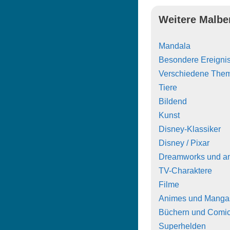
Weitere Malbe
Mandala
Besondere Ereigni
Verschiedene The
Tiere
Bildend
Kunst
Disney-Klassiker
Disney / Pixar
Dreamworks und a
TV-Charaktere
Filme
Animes und Manga
Büchern und Comi
Superhelden