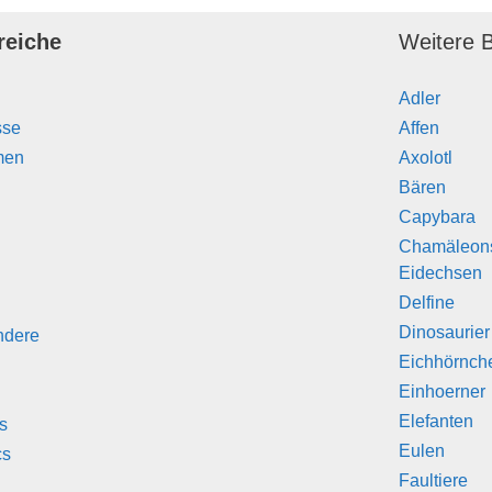
reiche
Weitere B
Adler
sse
Affen
men
Axolotl
Bären
Capybara
Chamäleon
Eidechsen
Delfine
Dinosaurier
ndere
Eichhörnch
Einhoerner
Elefanten
s
Eulen
cs
Faultiere