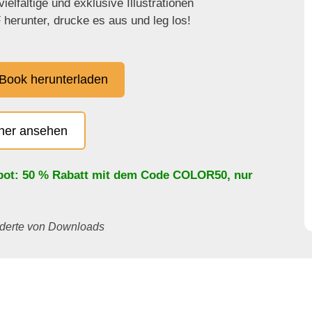
ielfältige und exklusive Illustrationen
herunter, drucke es aus und leg los!
Book herunterladen
cher ansehen
bot: 50 % Rabatt mit dem Code
COLOR50
, nur
underte von Downloads