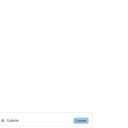
🗃
Galerie
Loewe