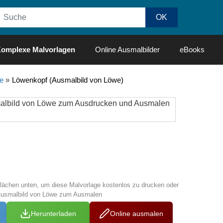
omplexe Malvorlagen
Online Ausmalbilder
eBooks
e
»
Löwenkopf (Ausmalbild von Löwe)
!
tflächen unten, um diese Malvorlage kostenlos zu drucken oder
Ausmalbild von Löwe zum Ausmalen
Herunterladen
Online ausmalen