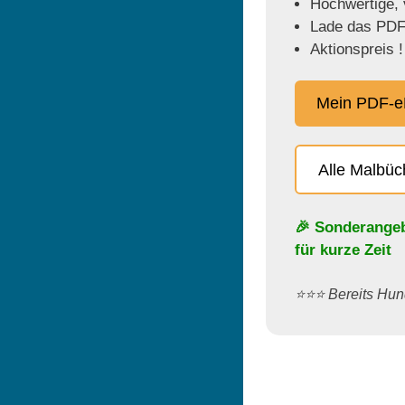
Hochwertige, v
Lade das PDF 
Aktionspreis !
Mein PDF-e
Alle Malbü
🎉 Sonderange
für kurze Zeit
⭐️⭐️⭐️ Bereits H