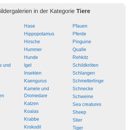
ildergalerien in der Kategorie
Tiere
Hase
Pfauen
Hippopotamus
Pferde
Hirsche
Pinguine
Hummer
Qualle
Hunde
Rehkitz
s und
Igel
Schildkröten
Insekten
Schlangen
Kaengurus
Schmetterlinge
Kamele und
Schnecke
en
Dromedare
Schweine
Katzen
Sea creatures
Koalas
Sheep
Krabbe
Stier
Krokodil
Tiger