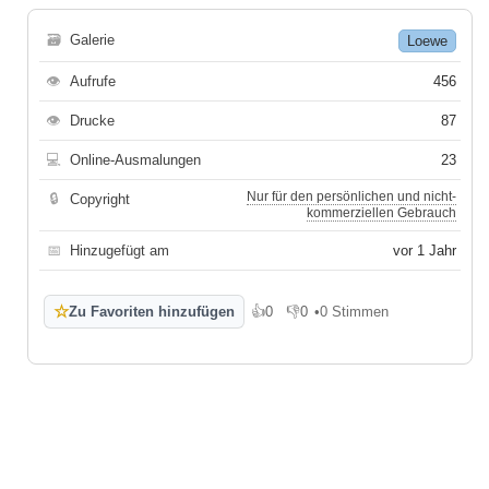
🗃
Galerie
Loewe
👁
Aufrufe
456
👁
Drucke
87
💻
Online-Ausmalungen
23
Nur für den persönlichen und nicht-
🔒
Copyright
kommerziellen Gebrauch
📅
Hinzugefügt am
vor 1 Jahr
☆
Zu Favoriten hinzufügen
👍
0
👎
0
•
0 Stimmen
Gefällt mir
Gefällt mir nicht