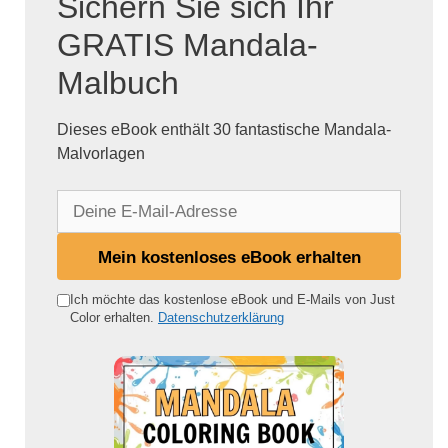
Sichern Sie sich Ihr
GRATIS Mandala-
Malbuch
Dieses eBook enthält 30 fantastische Mandala-
Malvorlagen
D
e
i
Mein kostenloses eBook erhalten
n
e
Ich möchte das kostenlose eBook und E-Mails von Just
Color erhalten.
Datenschutzerklärung
E
-
M
a
i
l