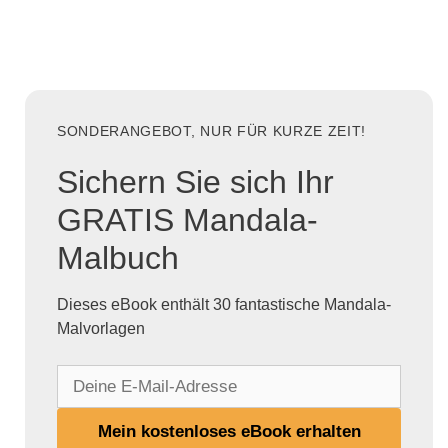
SONDERANGEBOT, NUR FÜR KURZE ZEIT!
Sichern Sie sich Ihr
GRATIS Mandala-
Malbuch
Dieses eBook enthält 30 fantastische Mandala-
Malvorlagen
D
e
i
Mein kostenloses eBook erhalten
n