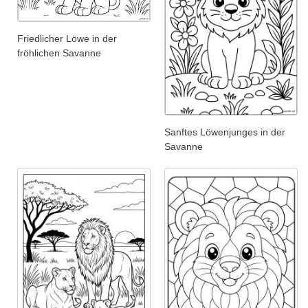
Friedlicher Löwe in der
fröhlichen Savanne
Sanftes Löwenjunges in der
Savanne