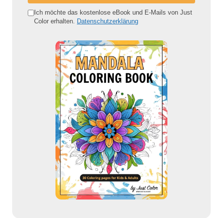
e
Ich möchte das kostenlose eBook und E-Mails von Just
Color erhalten.
Datenschutzerklärung
E
-
M
a
i
l
-
A
d
r
e
s
s
e