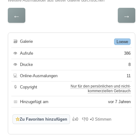
Weitere Ausmalbilder aus dieser Galerie durchsuchen
←
→
🗃
Galerie
Loewe
👁
Aufrufe
386
👁
Drucke
8
💻
Online-Ausmalungen
11
Nur für den persönlichen und nicht-
🔒
Copyright
kommerziellen Gebrauch
📅
Hinzugefügt am
vor 7 Jahren
☆
Zu Favoriten hinzufügen
👍
0
👎
0
•
0 Stimmen
Gefällt mir
Gefällt mir nicht