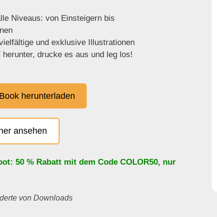
lle Niveaus: von Einsteigern bis
enen
ielfältige und exklusive Illustrationen
herunter, drucke es aus und leg los!
Book herunterladen
cher ansehen
bot: 50 % Rabatt mit dem Code
COLOR50
, nur
underte von Downloads