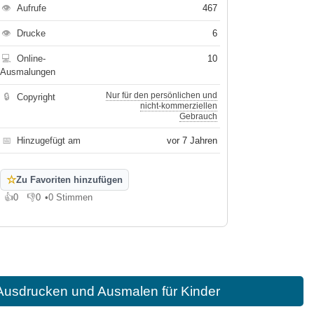
👁
Aufrufe
467
👁
Drucke
6
💻
Online-
10
Ausmalungen
Nur für den persönlichen und
🔒
Copyright
nicht-kommerziellen
Gebrauch
📅
Hinzugefügt am
vor 7 Jahren
☆
Zu Favoriten hinzufügen
👍
0
👎
0
•
0 Stimmen
Gefällt mir
Gefällt mir nicht
Ausdrucken und Ausmalen für Kinder