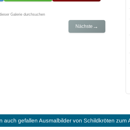
dieser Galerie durchsuchen
→
Nächste
n auch gefallen
Ausmalbilder von Schildkröten zum 