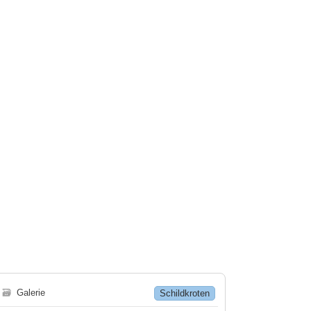
🗃
Galerie
Schildkroten