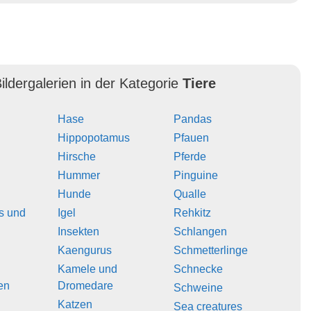
ildergalerien in der Kategorie
Tiere
Hase
Pandas
Hippopotamus
Pfauen
Hirsche
Pferde
Hummer
Pinguine
Hunde
Qualle
s und
Igel
Rehkitz
Insekten
Schlangen
Kaengurus
Schmetterlinge
Kamele und
Schnecke
en
Dromedare
Schweine
Katzen
Sea creatures