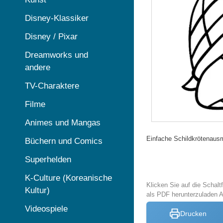
Disney-Klassiker
Disney / Pixar
Dreamworks und
andere
TV-Charaktere
Filme
Animes und Mangas
Einfache Schildkrötenausm
Büchern und Comics
Superhelden
K-Culture (Koreanische
Klicken Sie auf die Schal
Kultur)
als PDF herunterzuladen 
Videospiele
Drucken