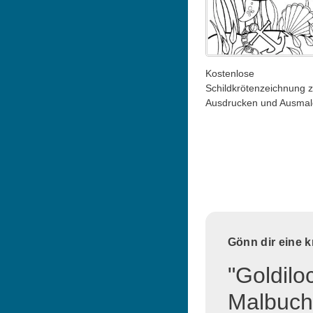
Kostenlose
Schildkrötenzeichnung 
Ausdrucken und Ausma
Gönn dir eine 
"Goldilo
Malbuch