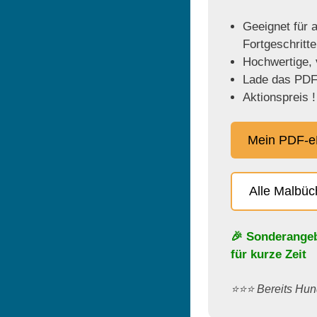
Geeignet für a
Fortgeschritt
Hochwertige, v
Lade das PDF 
Aktionspreis !
Mein PDF-e
Alle Malbü
🎉 Sonderange
für kurze Zeit
⭐️⭐️⭐️ Bereits H