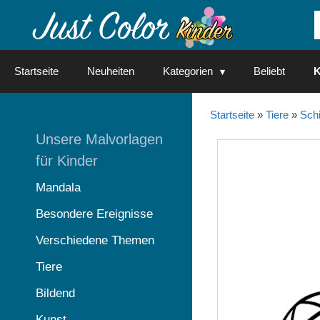
Springe
zum
Inhalt
Startseite
Neuheiten
Kategorien
Beliebt
K
Startseite
»
Tiere
»
Schi
Unsere Malvorlagen
für Kinder
Mandala
Besondere Ereignisse
Verschiedene Themen
Tiere
Bildend
Kunst