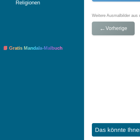
Religionen
Weitere Ausmalbilder aus 
←
Vorherige
📘 Gratis Mandala-Malbuch
Das könnte Ihne