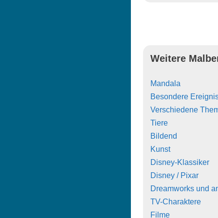
Weitere Malbe
Mandala
Besondere Ereigni
Verschiedene The
Tiere
Bildend
Kunst
Disney-Klassiker
Disney / Pixar
Dreamworks und a
TV-Charaktere
Filme