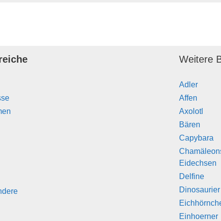
reiche
Weitere B
Adler
sse
Affen
men
Axolotl
Bären
Capybara
Chamäleon
Eidechsen
Delfine
Dinosaurier
ndere
Eichhörnch
Einhoerner