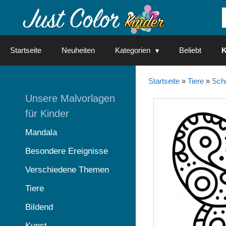
Springe
zum
Inhalt
Startseite
Neuheiten
Kategorien
Beliebt
K
Startseite
»
Tiere
»
Schm
Unsere Malvorlagen
für Kinder
Mandala
Besondere Ereignisse
Verschiedene Themen
Tiere
Bildend
Kunst