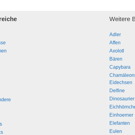
reiche
Weitere B
Adler
sse
Affen
men
Axolotl
Bären
Capybara
Chamäleon
Eidechsen
Delfine
Dinosaurier
ndere
Eichhörnch
Einhoerner
Elefanten
s
Eulen
cs