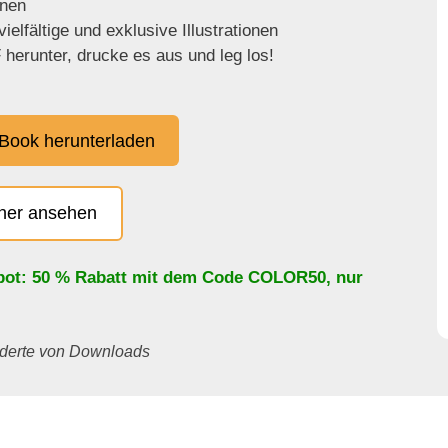
enen
ielfältige und exklusive Illustrationen
herunter, drucke es aus und leg los!
Book herunterladen
cher ansehen
bot: 50 % Rabatt mit dem Code
COLOR50
, nur
underte von Downloads