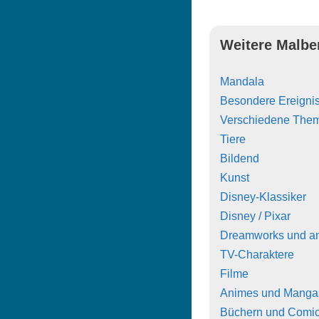
Weitere Malbe
Mandala
Besondere Ereigni
Verschiedene The
Tiere
Bildend
Kunst
Disney-Klassiker
Disney / Pixar
Dreamworks und a
TV-Charaktere
Filme
Animes und Manga
Büchern und Comi