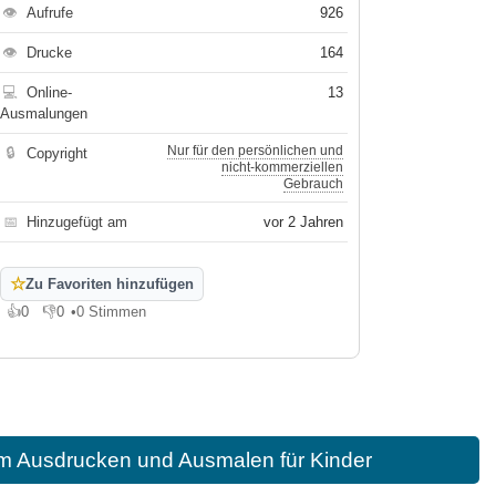
👁
Aufrufe
926
👁
Drucke
164
💻
Online-
13
Ausmalungen
Nur für den persönlichen und
🔒
Copyright
nicht-kommerziellen
Gebrauch
📅
Hinzugefügt am
vor 2 Jahren
☆
Zu Favoriten hinzufügen
👍
0
👎
0
•
0 Stimmen
Gefällt mir
Gefällt mir nicht
um Ausdrucken und Ausmalen für Kinder