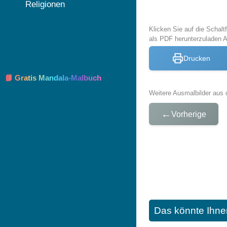
Religionen
Klicken Sie auf die Schal
als PDF herunterzuladen 
Drucken
📘 Gratis Mandala-Malbuch
Weitere Ausmalbilder aus 
←
Vorherige
Das könnte Ihne