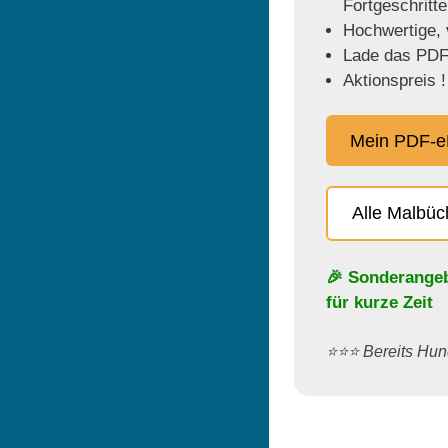
Fortgeschritt
Hochwertige, v
Lade das PDF 
Aktionspreis !
Mein PDF-e
Alle Malbü
🎉 Sonderange
für kurze Zeit
⭐️⭐️⭐️ Bereits H