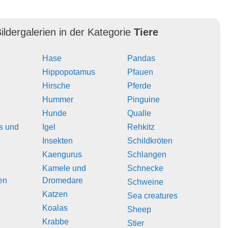
ildergalerien in der Kategorie
Tiere
Hase
Pandas
Hippopotamus
Pfauen
Hirsche
Pferde
Hummer
Pinguine
Hunde
Qualle
s und
Igel
Rehkitz
Insekten
Schildkröten
Kaengurus
Schlangen
Kamele und
Schnecke
en
Dromedare
Schweine
Katzen
Sea creatures
Koalas
Sheep
Krabbe
Stier