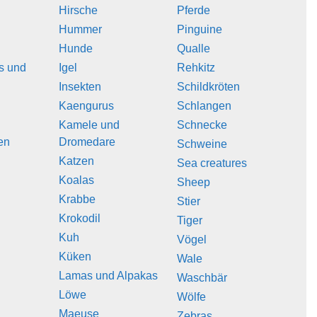
Hirsche
Pferde
Hummer
Pinguine
Hunde
Qualle
s und
Igel
Rehkitz
Insekten
Schildkröten
Kaengurus
Schlangen
Kamele und
Schnecke
en
Dromedare
Schweine
Katzen
Sea creatures
Koalas
Sheep
Krabbe
Stier
Krokodil
Tiger
Kuh
Vögel
Küken
Wale
Lamas und Alpakas
Waschbär
Löwe
Wölfe
Maeuse
Zebras