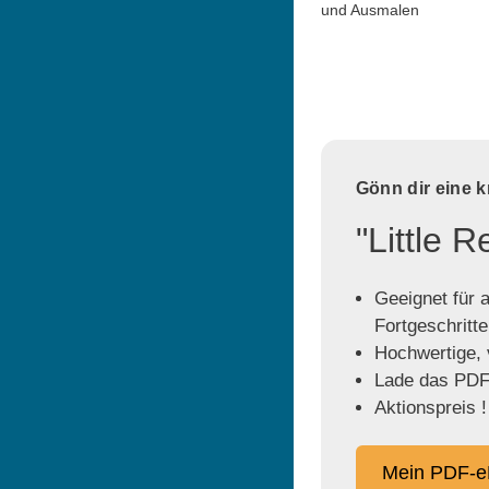
und Ausmalen
Gönn dir eine 
"Little 
Geeignet für a
Fortgeschritt
Hochwertige, v
Lade das PDF 
Aktionspreis !
Mein PDF-e