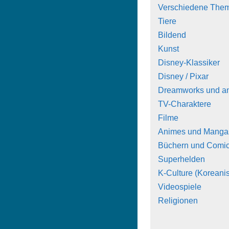
Verschiedene The
Tiere
Bildend
Kunst
Disney-Klassiker
Disney / Pixar
Dreamworks und a
TV-Charaktere
Filme
Animes und Manga
Büchern und Comi
Superhelden
K-Culture (Koreanis
Videospiele
Religionen