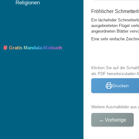
Religionen
Fröhlicher Schmetterl
Ein lächelnder Schmetterli
ausgebreiteten Flügel ver
angeordneten Blätter vervo
Eine sehr einfache Zeichn
📘 Gratis Mandala-Malbuch
Klicken Sie auf die Schal
als PDF herunterzuladen 
Drucken
Weitere Ausmalbilder aus 
←
Vorherige