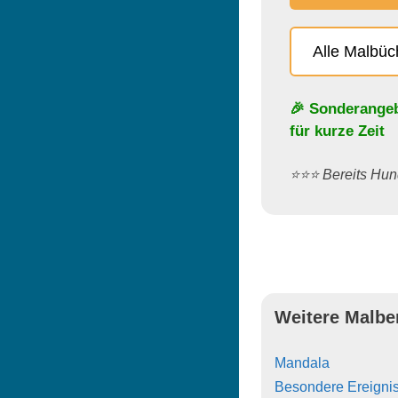
Alle Malbü
🎉 Sonderange
für kurze Zeit
⭐️⭐️⭐️ Bereits H
Weitere Malbe
Mandala
Besondere Ereigni