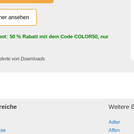
cher ansehen
bot: 50 % Rabatt mit dem Code
COLOR50
, nur
underte von Downloads
reiche
Weitere B
Adler
sse
Affen