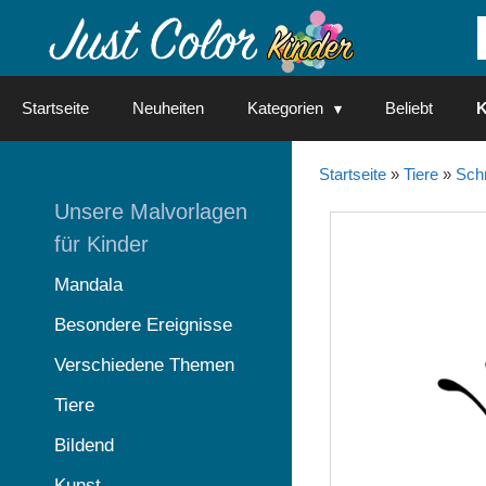
Springe
zum
Inhalt
Startseite
Neuheiten
Kategorien
Beliebt
K
Startseite
»
Tiere
»
Schm
Unsere Malvorlagen
für Kinder
Mandala
Besondere Ereignisse
Verschiedene Themen
Tiere
Bildend
Kunst