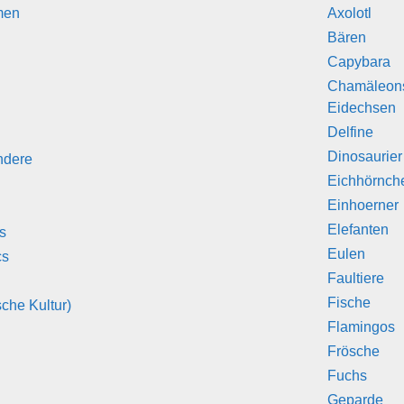
men
Axolotl
Bären
Capybara
Chamäleon
Eidechsen
Delfine
Dinosaurier
ndere
Eichhörnch
Einhoerner
Elefanten
s
Eulen
cs
Faultiere
Fische
che Kultur)
Flamingos
Frösche
Fuchs
Geparde