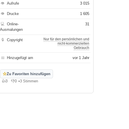
👁
Aufrufe
3 015
👁
Drucke
1 605
💻
Online-
31
Ausmalungen
Nur für den persönlichen und
🔒
Copyright
nicht-kommerziellen
Gebrauch
📅
Hinzugefügt am
vor 1 Jahr
☆
Zu Favoriten hinzufügen
👍
3
👎
0
•
3 Stimmen
Gefällt mir
Gefällt mir nicht