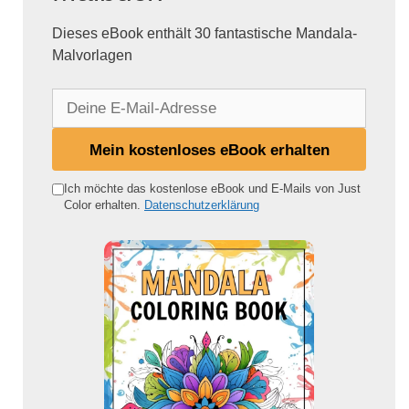
Dieses eBook enthält 30 fantastische Mandala-
Malvorlagen
D
e
i
Mein kostenloses eBook erhalten
n
e
Ich möchte das kostenlose eBook und E-Mails von Just
Color erhalten.
Datenschutzerklärung
E
-
M
a
i
l
-
A
d
r