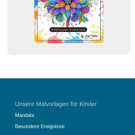
e
s
s
e
Unsere Malvorlagen für Kinder
Mandala
Besondere Ereignisse