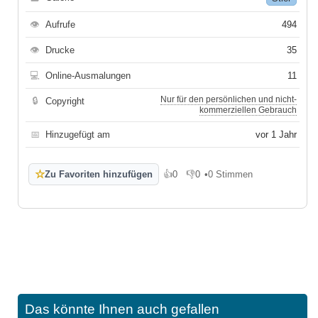
👁
Aufrufe
494
👁
Drucke
35
💻
Online-Ausmalungen
11
Nur für den persönlichen und nicht-
🔒
Copyright
kommerziellen Gebrauch
📅
Hinzugefügt am
vor 1 Jahr
☆
Zu Favoriten hinzufügen
👍
0
👎
0
•
0 Stimmen
Gefällt mir
Gefällt mir nicht
Das könnte Ihnen auch gefallen