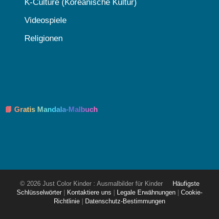
K-Culture (Koreanische Kultur)
Videospiele
Religionen
📘 Gratis Mandala-Malbuch
© 2026 Just Color Kinder : Ausmalbilder für Kinder
Häufigste
Schlüsselwörter
|
Kontaktiere uns
|
Legale Erwähnungen
|
Cookie-
Richtlinie
|
Datenschutz-Bestimmungen