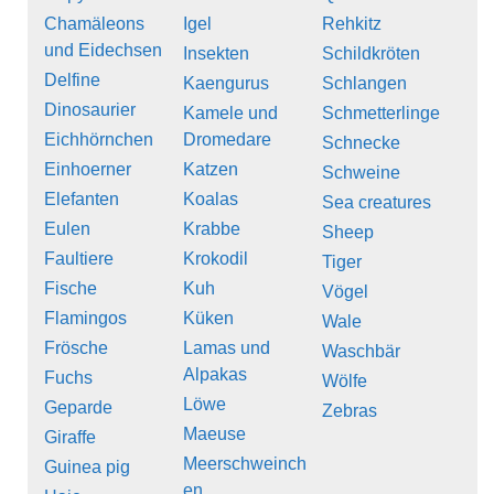
Chamäleons
Igel
Rehkitz
und Eidechsen
Insekten
Schildkröten
Delfine
Kaengurus
Schlangen
Dinosaurier
Kamele und
Schmetterlinge
Eichhörnchen
Dromedare
Schnecke
Einhoerner
Katzen
Schweine
Elefanten
Koalas
Sea creatures
Eulen
Krabbe
Sheep
Faultiere
Krokodil
Tiger
Fische
Kuh
Vögel
Flamingos
Küken
Wale
Frösche
Lamas und
Waschbär
Alpakas
Fuchs
Wölfe
Löwe
Geparde
Zebras
Maeuse
Giraffe
Meerschweinch
Guinea pig
en