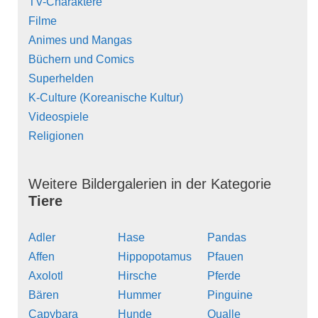
TV-Charaktere
Filme
Animes und Mangas
Büchern und Comics
Superhelden
K-Culture (Koreanische Kultur)
Videospiele
Religionen
Weitere Bildergalerien in der Kategorie
Tiere
Adler
Hase
Pandas
Affen
Hippopotamus
Pfauen
Axolotl
Hirsche
Pferde
Bären
Hummer
Pinguine
Capybara
Hunde
Qualle