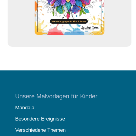
s
s
e
Unsere Malvorlagen für Kinder
Mandala
Besondere Ereignisse
Verschiedene Themen