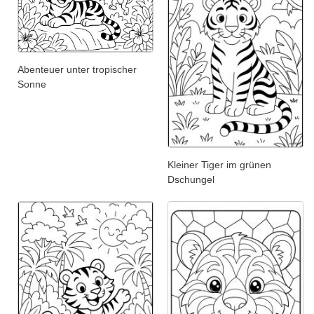
Abenteuer unter tropischer
Sonne
Kleiner Tiger im grünen
Dschungel