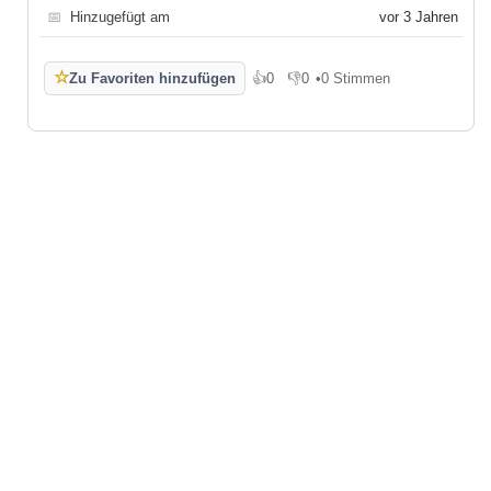
📅
Hinzugefügt am
vor 3 Jahren
☆
Zu Favoriten hinzufügen
👍
0
👎
0
•
0 Stimmen
Gefällt mir
Gefällt mir nicht