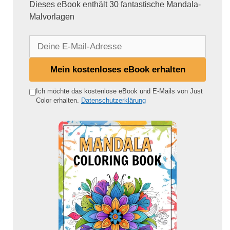
Dieses eBook enthält 30 fantastische Mandala-
Malvorlagen
D
e
i
Mein kostenloses eBook erhalten
n
e
Ich möchte das kostenlose eBook und E-Mails von Just
Color erhalten.
Datenschutzerklärung
E
-
M
a
i
l
-
A
d
r
e