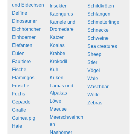
und Eidechsen
Insekten
Schildkröten
Delfine
Kaengurus
Schlangen
Dinosaurier
Kamele und
Schmetterlinge
Eichhörnchen
Dromedare
Schnecke
Einhoerner
Katzen
Schweine
Elefanten
Koalas
Sea creatures
Eulen
Krabbe
Sheep
Faultiere
Krokodil
Stier
Fische
Kuh
Vögel
Flamingos
Küken
Wale
Frösche
Lamas und
Waschbär
Alpakas
Fuchs
Wölfe
Löwe
Geparde
Zebras
Maeuse
Giraffe
Meerschweinch
Guinea pig
en
Haie
Nashörner