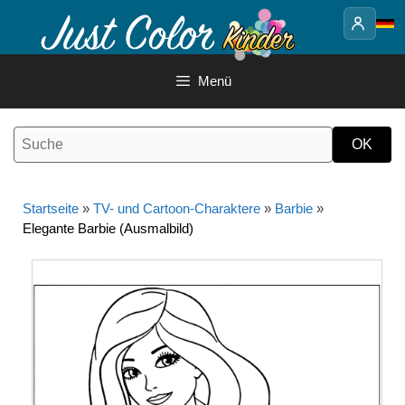
Springe
zum
Inhalt
Menü
Startseite
»
TV- und Cartoon-Charaktere
»
Barbie
»
Elegante Barbie (Ausmalbild)