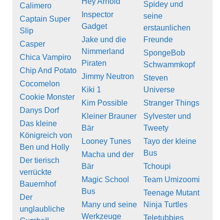
Hey Arnold
Spidey und
Calimero
Inspector
seine
Captain Super
Gadget
erstaunlichen
Slip
Jake und die
Freunde
Casper
Nimmerland
SpongeBob
Chica Vampiro
Piraten
Schwammkopf
Chip And Potato
Jimmy Neutron
Steven
Cocomelon
Kiki 1
Universe
Cookie Monster
Kim Possible
Stranger Things
Danys Dorf
Kleiner Brauner
Sylvester und
Das kleine
Bär
Tweety
Königreich von
Looney Tunes
Tayo der kleine
Ben und Holly
Bus
Macha und der
Der tierisch
Bär
Tchoupi
verrückte
Magic School
Team Umizoomi
Bauernhof
Bus
Teenage Mutant
Der
Many und seine
Ninja Turtles
unglaubliche
Werkzeuge
Teletubbies