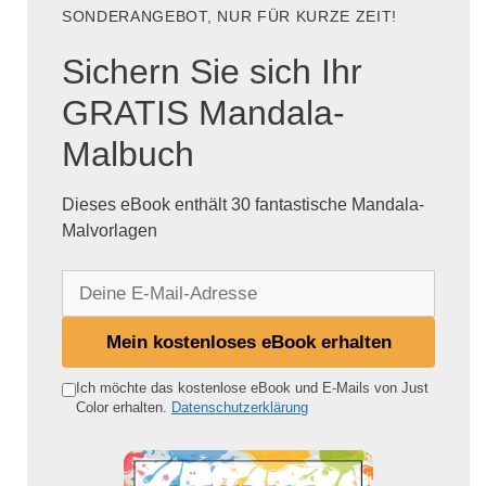
SONDERANGEBOT, NUR FÜR KURZE ZEIT!
Sichern Sie sich Ihr
GRATIS Mandala-
Malbuch
Dieses eBook enthält 30 fantastische Mandala-
Malvorlagen
D
e
i
Mein kostenloses eBook erhalten
n
e
Ich möchte das kostenlose eBook und E-Mails von Just
Color erhalten.
Datenschutzerklärung
E
-
M