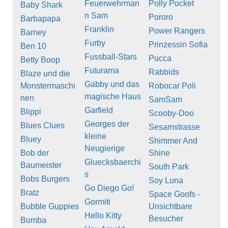
Feuerwehrman
Polly Pocket
Baby Shark
n Sam
Pororo
Barbapapa
Franklin
Power Rangers
Barney
Furby
Prinzessin Sofia
Ben 10
Fussball-Stars
Pucca
Betty Boop
Futurama
Rabbids
Blaze und die
Gabby und das
Monstermaschi
Robocar Poli
magische Haus
nen
SamSam
Garfield
Blippi
Scooby-Doo
Georges der
Blues Clues
Sesamstrasse
kleine
Bluey
Shimmer And
Neugierige
Bob der
Shine
Gluecksbaerchi
Baumeister
South Park
s
Bobs Burgers
Soy Luna
Go Diego Go!
Bratz
Space Goofs -
Gormiti
Bubble Guppies
Unsichtbare
Hello Kitty
Besucher
Bumba