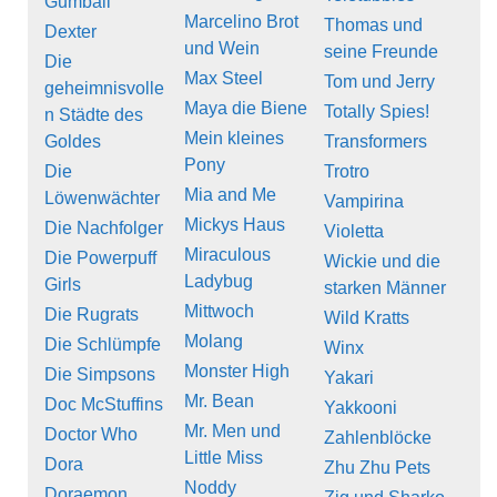
Gumball
Marcelino Brot
Thomas und
Dexter
und Wein
seine Freunde
Die
Max Steel
Tom und Jerry
geheimnisvolle
Maya die Biene
Totally Spies!
n Städte des
Mein kleines
Goldes
Transformers
Pony
Die
Trotro
Mia and Me
Löwenwächter
Vampirina
Mickys Haus
Die Nachfolger
Violetta
Miraculous
Die Powerpuff
Wickie und die
Ladybug
Girls
starken Männer
Mittwoch
Die Rugrats
Wild Kratts
Molang
Die Schlümpfe
Winx
Monster High
Die Simpsons
Yakari
Mr. Bean
Doc McStuffins
Yakkooni
Mr. Men und
Doctor Who
Zahlenblöcke
Little Miss
Dora
Zhu Zhu Pets
Noddy
Doraemon