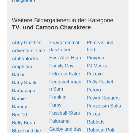
Religionen
Weitere Bildergalerien in der Kategorie
TV- und Cartoon-Charaktere
Abby Hatcher
Es war einmal...
Phineas und
das Leben
Ferb
Adventure Time
Ever After High
Pinypon
Alphablocks
Family Guy
PJ Masks
Amphibia
Felix der Kater
Pocoyo
Babar
Feuerwehrman
Polly Pocket
Baby Shark
n Sam
Pororo
Barbapapa
Franklin
Power Rangers
Barbie
Furby
Prinzessin Sofia
Barney
Fussball-Stars
Pucca
Ben 10
Futurama
Rabbids
Betty Boop
Gabby und das
Robocar Poli
Blaze und die