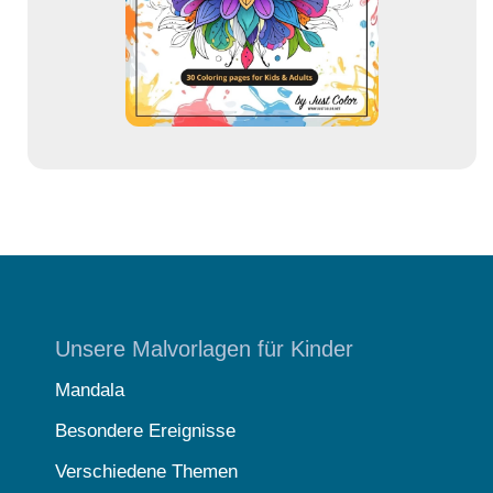
s
s
e
Unsere Malvorlagen für Kinder
Mandala
Besondere Ereignisse
Verschiedene Themen