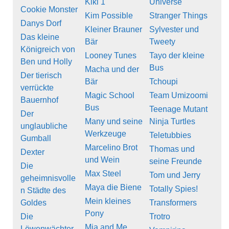
Kiki 1
Universe
Cookie Monster
Kim Possible
Stranger Things
Danys Dorf
Kleiner Brauner
Sylvester und
Das kleine
Bär
Tweety
Königreich von
Looney Tunes
Tayo der kleine
Ben und Holly
Bus
Macha und der
Der tierisch
Bär
Tchoupi
verrückte
Magic School
Team Umizoomi
Bauernhof
Bus
Teenage Mutant
Der
Many und seine
Ninja Turtles
unglaubliche
Werkzeuge
Teletubbies
Gumball
Marcelino Brot
Thomas und
Dexter
und Wein
seine Freunde
Die
Max Steel
Tom und Jerry
geheimnisvolle
Maya die Biene
Totally Spies!
n Städte des
Mein kleines
Goldes
Transformers
Pony
Die
Trotro
Mia and Me
Löwenwächter