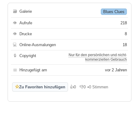
🗃
Galerie
Blues Clues
👁
Aufrufe
218
👁
Drucke
8
💻
Online-Ausmalungen
18
Nur für den persönlichen und nicht-
🔒
Copyright
kommerziellen Gebrauch
📅
Hinzugefügt am
vor 2 Jahren
☆
Zu Favoriten hinzufügen
👍
0
👎
0
•
0 Stimmen
Gefällt mir
Gefällt mir nicht