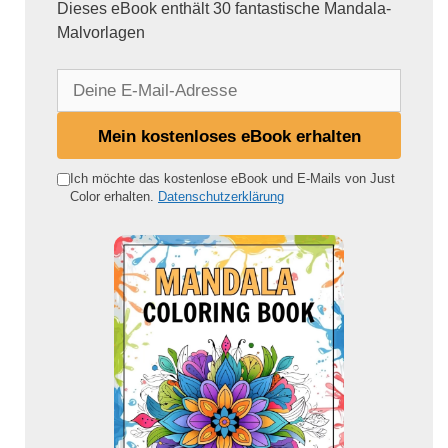
Dieses eBook enthält 30 fantastische Mandala-
Malvorlagen
D
e
i
Mein kostenloses eBook erhalten
n
e
Ich möchte das kostenlose eBook und E-Mails von Just
Color erhalten.
Datenschutzerklärung
E
-
M
a
i
l
-
A
d
r
e