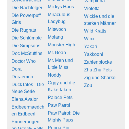
Vampirina
Mickys Haus
Die Nachfolger
Violetta
Miraculous
Die Powerpuff
Wickie und die
Ladybug
Girls
starken Männer
Mittwoch
Die Rugrats
Wild Kratts
Molang
Die Schlümpfe
Winx
Monster High
Die Simpsons
Yakari
Mr. Bean
Doc McStuffins
Yakkooni
Mr. Men und
Doctor Who
Zahlenblöcke
Little Miss
Dora
Zhu Zhu Pets
Noddy
Doraemon
Zig und Sharko
Oggy und die
DuckTales - Die
Zou
Kakerlaken
Neue Serie
Palace Pets
Elena Avalor
Paw Patrol
Erdbeermaedch
Paw Patrol: Die
en Erdbeerli
Mighty Pups
Erinnerungen
Peppa Pig
an Gravity Falls