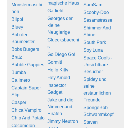
magische Haus
Monstermaschi
SamSam
Garfield
nen
Scooby-Doo
Georges der
Blippi
Sesamstrasse
kleine
Bluey
Shimmer And
Neugierige
Bob der
Shine
Gluecksbaerchi
Baumeister
South Park
s
Bobs Burgers
Soy Luna
Go Diego Go!
Bratz
Space Goofs -
Gormiti
Bubble Guppies
Unsichtbare
Hello Kitty
Besucher
Bumba
Hey Arnold
Spidey und
Calimero
Inspector
seine
Captain Super
Gadget
erstaunlichen
Slip
Jake und die
Freunde
Casper
Nimmerland
SpongeBob
Chica Vampiro
Piraten
Schwammkopf
Chip And Potato
Jimmy Neutron
Steven
Cocomelon