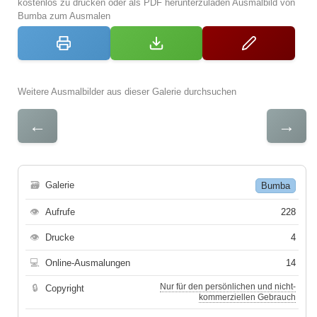
kostenlos zu drucken oder als PDF herunterzuladen Ausmalbild von
Bumba zum Ausmalen
Weitere Ausmalbilder aus dieser Galerie durchsuchen
←
→
🗃
Galerie
Bumba
👁
Aufrufe
228
👁
Drucke
4
💻
Online-Ausmalungen
14
Nur für den persönlichen und nicht-
🔒
Copyright
kommerziellen Gebrauch