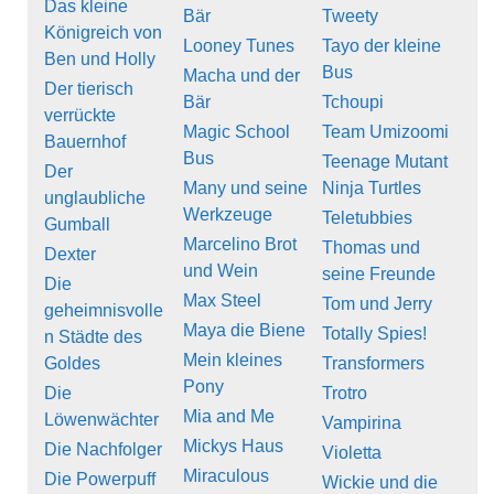
Das kleine
Bär
Tweety
Königreich von
Looney Tunes
Tayo der kleine
Ben und Holly
Bus
Macha und der
Der tierisch
Bär
Tchoupi
verrückte
Magic School
Team Umizoomi
Bauernhof
Bus
Teenage Mutant
Der
Many und seine
Ninja Turtles
unglaubliche
Werkzeuge
Teletubbies
Gumball
Marcelino Brot
Thomas und
Dexter
und Wein
seine Freunde
Die
Max Steel
Tom und Jerry
geheimnisvolle
Maya die Biene
Totally Spies!
n Städte des
Mein kleines
Goldes
Transformers
Pony
Die
Trotro
Mia and Me
Löwenwächter
Vampirina
Mickys Haus
Die Nachfolger
Violetta
Miraculous
Die Powerpuff
Wickie und die