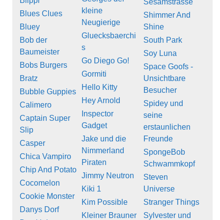
Blippi
Sesamstrasse
kleine
Blues Clues
Shimmer And
Neugierige
Bluey
Shine
Gluecksbaerchi
Bob der
South Park
s
Baumeister
Soy Luna
Go Diego Go!
Bobs Burgers
Space Goofs -
Gormiti
Bratz
Unsichtbare
Hello Kitty
Besucher
Bubble Guppies
Hey Arnold
Spidey und
Calimero
Inspector
seine
Captain Super
Gadget
erstaunlichen
Slip
Jake und die
Freunde
Casper
Nimmerland
SpongeBob
Chica Vampiro
Piraten
Schwammkopf
Chip And Potato
Jimmy Neutron
Steven
Cocomelon
Kiki 1
Universe
Cookie Monster
Kim Possible
Stranger Things
Danys Dorf
Kleiner Brauner
Sylvester und