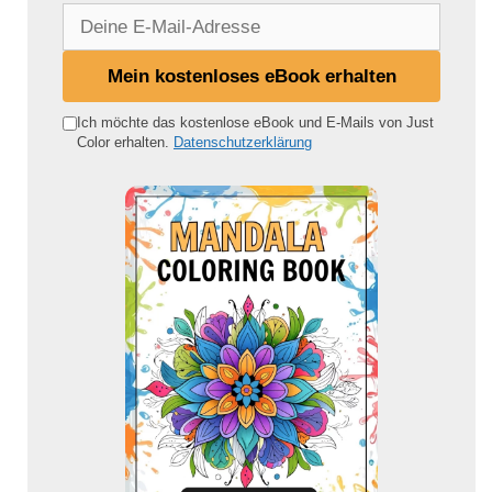
D
e
i
Mein kostenloses eBook erhalten
n
e
Ich möchte das kostenlose eBook und E-Mails von Just
Color erhalten.
Datenschutzerklärung
E
-
M
a
i
l
-
A
d
r
e
s
s
e