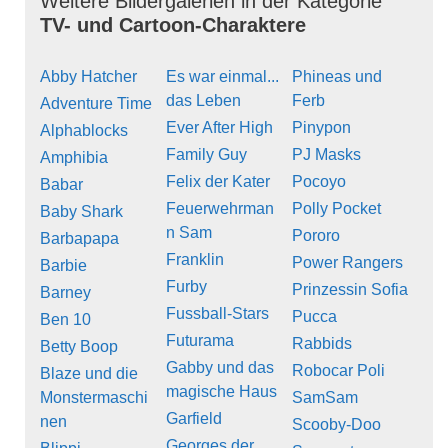
Weitere Bildergalerien in der Kategorie
TV- und Cartoon-Charaktere
Abby Hatcher
Es war einmal...
Phineas und
das Leben
Ferb
Adventure Time
Ever After High
Pinypon
Alphablocks
Family Guy
PJ Masks
Amphibia
Felix der Kater
Pocoyo
Babar
Feuerwehrman
Polly Pocket
Baby Shark
n Sam
Pororo
Barbapapa
Franklin
Power Rangers
Barbie
Furby
Prinzessin Sofia
Barney
Fussball-Stars
Pucca
Ben 10
Futurama
Rabbids
Betty Boop
Gabby und das
Robocar Poli
Blaze und die
magische Haus
Monstermaschi
SamSam
Garfield
nen
Scooby-Doo
Georges der