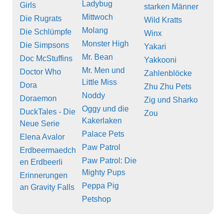
Ladybug
Girls
starken Männer
Mittwoch
Die Rugrats
Wild Kratts
Molang
Die Schlümpfe
Winx
Monster High
Die Simpsons
Yakari
Mr. Bean
Doc McStuffins
Yakkooni
Mr. Men und
Doctor Who
Zahlenblöcke
Little Miss
Dora
Zhu Zhu Pets
Noddy
Doraemon
Zig und Sharko
Oggy und die
DuckTales - Die
Zou
Kakerlaken
Neue Serie
Palace Pets
Elena Avalor
Paw Patrol
Erdbeermaedch
Paw Patrol: Die
en Erdbeerli
Mighty Pups
Erinnerungen
Peppa Pig
an Gravity Falls
Petshop