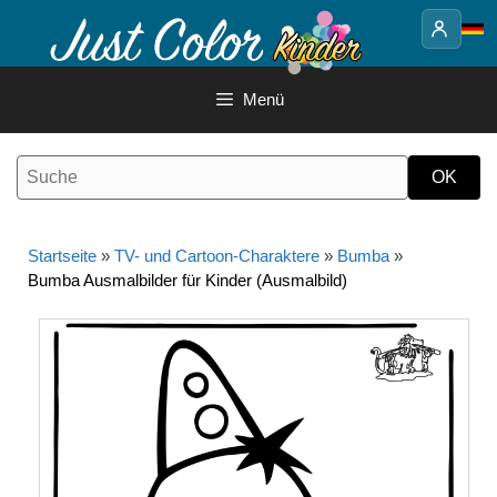
Springe
zum
Inhalt
Menü
Startseite
»
TV- und Cartoon-Charaktere
»
Bumba
»
Bumba Ausmalbilder für Kinder (Ausmalbild)