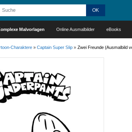
omplexe Malvorlagen
Online Ausmalbilder
eBooks
rtoon-Charaktere
»
Captain Super Slip
»
Zwei Freunde (Ausmalbild vo