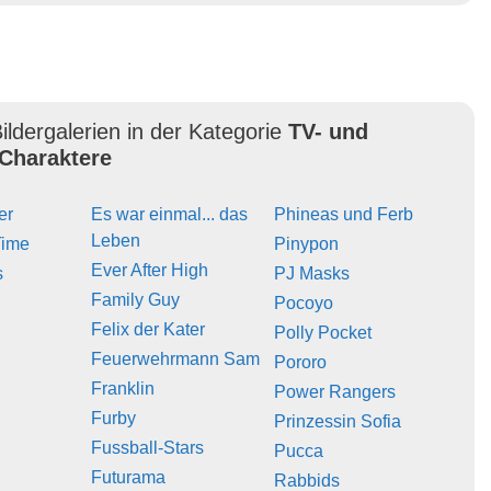
ildergalerien in der Kategorie
TV- und
Charaktere
er
Es war einmal... das
Phineas und Ferb
Leben
Time
Pinypon
Ever After High
s
PJ Masks
Family Guy
Pocoyo
Felix der Kater
Polly Pocket
Feuerwehrmann Sam
Pororo
Franklin
Power Rangers
Furby
Prinzessin Sofia
Fussball-Stars
Pucca
Futurama
Rabbids