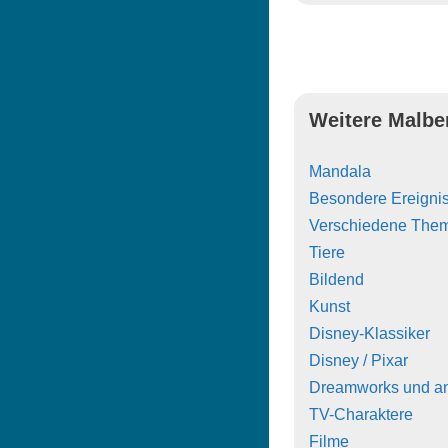
Weitere Malbe
Mandala
Besondere Ereigni
Verschiedene The
Tiere
Bildend
Kunst
Disney-Klassiker
Disney / Pixar
Dreamworks und a
TV-Charaktere
Filme