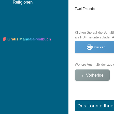
Religionen
Zwei Freunde
Klicken Sie auf die Schal
als PDF herunterzuladen 
📘 Gratis Mandala-Malbuch
Drucken
Weitere Ausmalbilder aus 
←
Vorherige
Das könnte Ihne