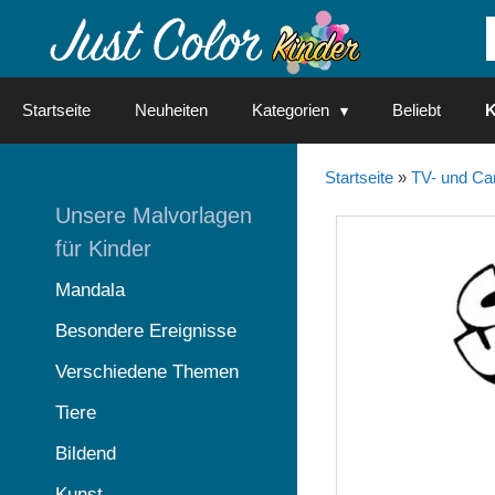
Springe
zum
Inhalt
Startseite
Neuheiten
Kategorien
Beliebt
K
Startseite
»
TV- und Ca
Unsere Malvorlagen
für Kinder
Mandala
Besondere Ereignisse
Verschiedene Themen
Tiere
Bildend
Kunst