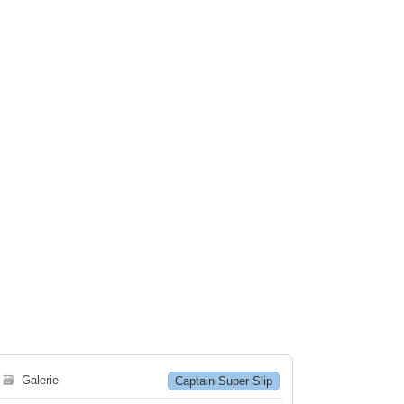
🗃
Galerie
Captain Super Slip