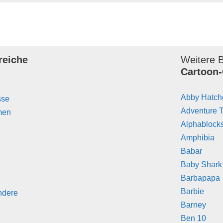
reiche
Weitere B
Cartoon-
Abby Hatch
sse
Adventure 
men
Alphablock
Amphibia
Babar
Baby Shark
Barbapapa
Barbie
ndere
Barney
Ben 10