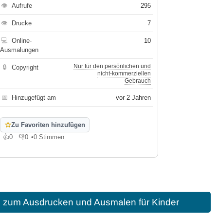
👁
Aufrufe
295
👁
Drucke
7
💻
Online-
10
Ausmalungen
Nur für den persönlichen und
🔒
Copyright
nicht-kommerziellen
Gebrauch
📅
Hinzugefügt am
vor 2 Jahren
☆
Zu Favoriten hinzufügen
👍
0
👎
0
•
0 Stimmen
Gefällt mir
Gefällt mir nicht
p zum Ausdrucken und Ausmalen für Kinder