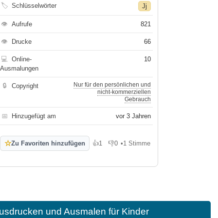
🏷
Schlüsselwörter
Jj
👁
Aufrufe
821
👁
Drucke
66
💻
Online-
10
Ausmalungen
Nur für den persönlichen und
🔒
Copyright
nicht-kommerziellen
Gebrauch
📅
Hinzugefügt am
vor 3 Jahren
☆
Zu Favoriten hinzufügen
👍
1
👎
0
•
1 Stimme
Gefällt mir
Gefällt mir nicht
usdrucken und Ausmalen für Kinder