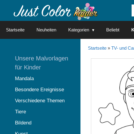
Springe
zum
Inhalt
Startseite
Neuheiten
Kategorien
Beliebt
K
Startseite
»
TV- und Ca
Unsere Malvorlagen
für Kinder
Mandala
Besondere Ereignisse
Verschiedene Themen
Tiere
Bildend
Kunst