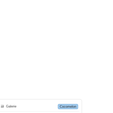
🗃
Galerie
Cocomelon