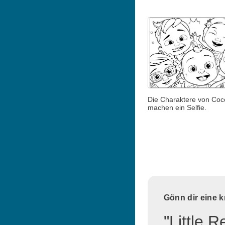
Die Charaktere von Co
machen ein Selfie.
Gönn dir eine 
"Little 