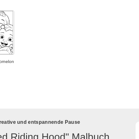
comelon
kreative und entspannende Pause
Red Riding Hood" Malbuch