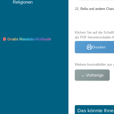
Religionen
JJ, Bella und andere Cha
Klicken Sie auf die Schal
als PDF herunterzuladen
📘 Gratis Mandala-Malbuch
Drucken
Weitere Ausmalbilder aus 
←
Vorherige
Das könnte Ihne