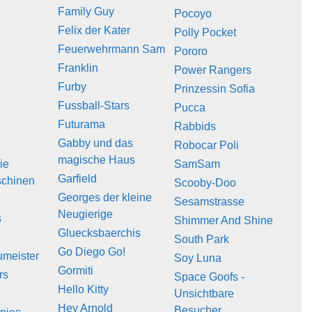
Family Guy
Pocoyo
Felix der Kater
Polly Pocket
Feuerwehrmann Sam
Pororo
Franklin
Power Rangers
Furby
Prinzessin Sofia
Fussball-Stars
Pucca
Futurama
Rabbids
Gabby und das
Robocar Poli
magische Haus
ie
SamSam
Garfield
chinen
Scooby-Doo
Georges der kleine
Sesamstrasse
Neugierige
s
Shimmer And Shine
Gluecksbaerchis
South Park
Go Diego Go!
umeister
Soy Luna
Gormiti
rs
Space Goofs -
Hello Kitty
Unsichtbare
Hey Arnold
Besucher