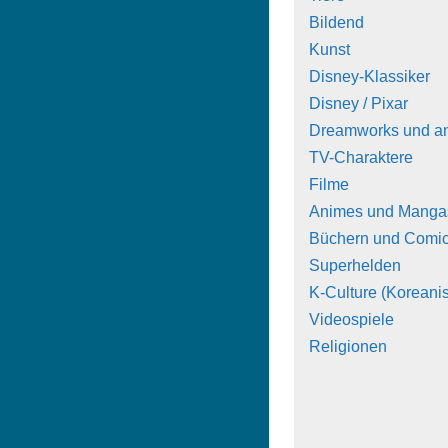
Bildend
Kunst
Disney-Klassiker
Disney / Pixar
Dreamworks und a
TV-Charaktere
Filme
Animes und Manga
Büchern und Comi
Superhelden
K-Culture (Koreanis
Videospiele
Religionen