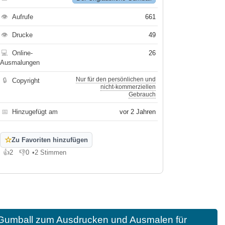
👁
Aufrufe
661
👁
Drucke
49
💻
Online-
26
Ausmalungen
Nur für den persönlichen und
🔒
Copyright
nicht-kommerziellen
Gebrauch
📅
Hinzugefügt am
vor 2 Jahren
☆
Zu Favoriten hinzufügen
👍
2
👎
0
•
2 Stimmen
Gefällt mir
Gefällt mir nicht
 Gumball zum Ausdrucken und Ausmalen für