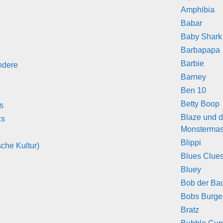
Amphibia
Babar
Baby Shark
Barbapapa
Barbie
ndere
Barney
Ben 10
Betty Boop
s
Blaze und d
cs
Monstermas
Blippi
che Kultur)
Blues Clue
Bluey
Bob der Ba
Bobs Burge
Bratz