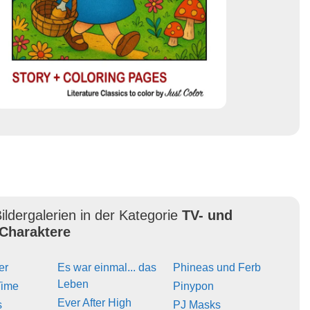
ildergalerien in der Kategorie
TV- und
Charaktere
er
Es war einmal... das
Phineas und Ferb
Leben
Time
Pinypon
Ever After High
s
PJ Masks