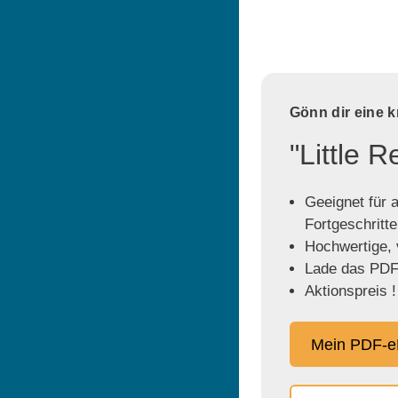
Gönn dir eine 
"Little 
Geeignet für a
Fortgeschritt
Hochwertige, v
Lade das PDF 
Aktionspreis !
Mein PDF-e