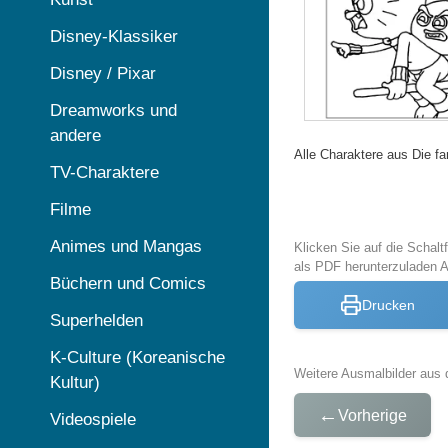
Disney-Klassiker
Disney / Pixar
Dreamworks und
andere
Alle Charaktere aus Die f
TV-Charaktere
Filme
Animes und Mangas
Klicken Sie auf die Schal
als PDF herunterzuladen 
Büchern und Comics
Drucken
Superhelden
K-Culture (Koreanische
Weitere Ausmalbilder aus 
Kultur)
←
Vorherige
Videospiele