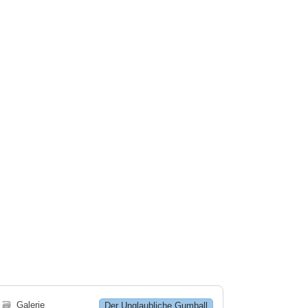
🗃
Galerie
Der Unglaubliche Gumball