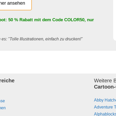
cher ansehen
bot: 50 % Rabatt mit dem Code
COLOR50
, nur
es: "Tolle Illustrationen, einfach zu drucken!"
reiche
Weitere B
Cartoon-
Abby Hatch
sse
Adventure 
men
Alphablock