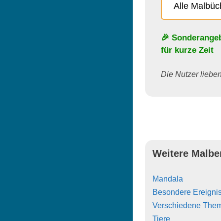
Alle Malbü
🎉 Sonderange
für kurze Zeit
Die Nutzer lieben 
Weitere Malbe
Mandala
Besondere Ereigni
Verschiedene The
Tiere