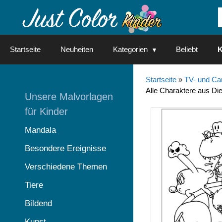
Springe
zum
Inhalt
Startseite
Neuheiten
Kategorien
Beliebt
K
Startseite
»
TV- und Ca
Alle Charaktere aus Di
Unsere Malvorlagen
für Kinder
Mandala
Besondere Ereignisse
Verschiedene Themen
Tiere
Bildend
Kunst