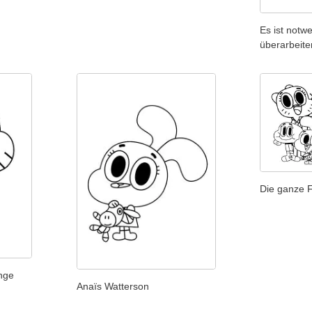
Es ist notw
überarbeite
Die ganze F
nge
Anaïs Watterson