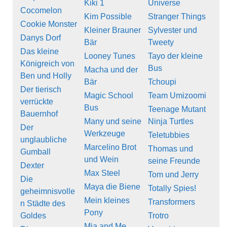
Kiki 1
Universe
Cocomelon
Kim Possible
Stranger Things
Cookie Monster
Kleiner Brauner
Sylvester und
Danys Dorf
Bär
Tweety
Das kleine
Looney Tunes
Tayo der kleine
Königreich von
Bus
Macha und der
Ben und Holly
Bär
Tchoupi
Der tierisch
Magic School
Team Umizoomi
verrückte
Bus
Teenage Mutant
Bauernhof
Many und seine
Ninja Turtles
Der
Werkzeuge
Teletubbies
unglaubliche
Marcelino Brot
Thomas und
Gumball
und Wein
seine Freunde
Dexter
Max Steel
Tom und Jerry
Die
Maya die Biene
Totally Spies!
geheimnisvolle
Mein kleines
Transformers
n Städte des
Pony
Goldes
Trotro
Mia and Me