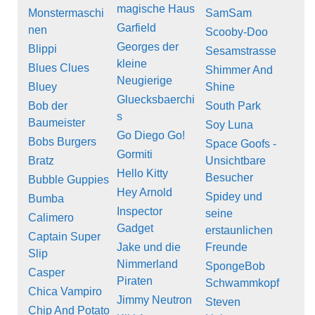
magische Haus
Monstermaschi
SamSam
Garfield
nen
Scooby-Doo
Georges der
Blippi
Sesamstrasse
kleine
Blues Clues
Shimmer And
Neugierige
Bluey
Shine
Gluecksbaerchi
Bob der
South Park
s
Baumeister
Soy Luna
Go Diego Go!
Bobs Burgers
Space Goofs -
Gormiti
Bratz
Unsichtbare
Hello Kitty
Besucher
Bubble Guppies
Hey Arnold
Spidey und
Bumba
Inspector
seine
Calimero
Gadget
erstaunlichen
Captain Super
Jake und die
Freunde
Slip
Nimmerland
SpongeBob
Casper
Piraten
Schwammkopf
Chica Vampiro
Jimmy Neutron
Steven
Chip And Potato