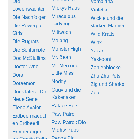
Die
Vampirina
Mickys Haus
Löwenwächter
Violetta
Miraculous
Die Nachfolger
Wickie und die
Ladybug
Die Powerpuff
starken Männer
Mittwoch
Girls
Wild Kratts
Molang
Die Rugrats
Winx
Monster High
Die Schlümpfe
Yakari
Mr. Bean
Doc McStuffins
Yakkooni
Mr. Men und
Doctor Who
Zahlenblöcke
Little Miss
Dora
Zhu Zhu Pets
Noddy
Doraemon
Zig und Sharko
Oggy und die
DuckTales - Die
Zou
Kakerlaken
Neue Serie
Palace Pets
Elena Avalor
Paw Patrol
Erdbeermaedch
Paw Patrol: Die
en Erdbeerli
Mighty Pups
Erinnerungen
Peppa Pig