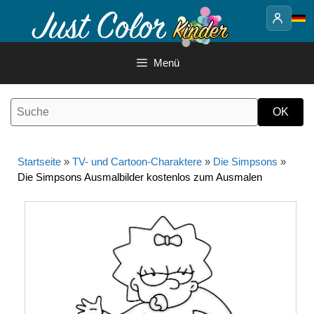
Springe
zum
Inhalt
Menü
Startseite
»
TV- und Cartoon-Charaktere
»
Die Simpsons
»
Die Simpsons Ausmalbilder kostenlos zum Ausmalen