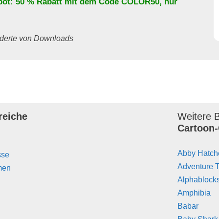
bot: 50 % Rabatt mit dem Code
COLOR50
, nur
underte von Downloads
reiche
Weitere B
Cartoon-
Abby Hatch
sse
Adventure 
men
Alphablock
Amphibia
Babar