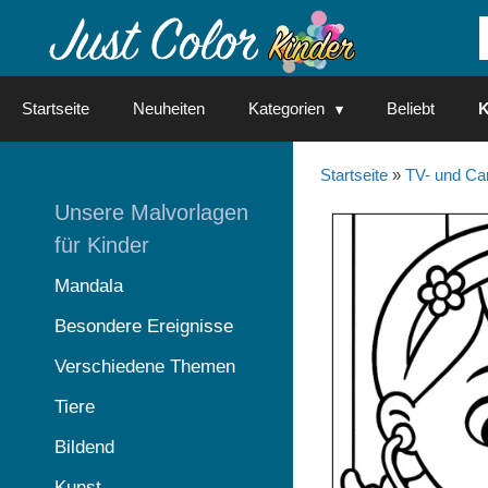
Springe
zum
Inhalt
Startseite
Neuheiten
Kategorien
Beliebt
K
Startseite
»
TV- und Ca
Unsere Malvorlagen
für Kinder
Mandala
Besondere Ereignisse
Verschiedene Themen
Tiere
Bildend
Kunst