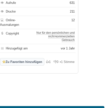
👁
Aufrufe
631
👁
Drucke
211
💻
Online-
12
Ausmalungen
Nur für den persönlichen und
🔒
Copyright
nicht-kommerziellen
Gebrauch
📅
Hinzugefügt am
vor 1 Jahr
☆
Zu Favoriten hinzufügen
👍
1
👎
0
•
1 Stimme
Gefällt mir
Gefällt mir nicht