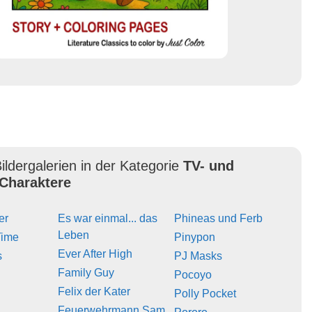
ildergalerien in der Kategorie
TV- und
Charaktere
er
Es war einmal... das
Phineas und Ferb
Leben
Time
Pinypon
Ever After High
s
PJ Masks
Family Guy
Pocoyo
Felix der Kater
Polly Pocket
Feuerwehrmann Sam