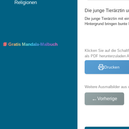
Religionen
Die junge Tierärztin 
Die junge Tierärztin mit e
Hintergrund bringen bunt
📘 Gratis Mandala-Malbuch
Klicken Sie auf die Schal
als PDF herunterzuladen 
Drucken
Weitere Ausmalbilder aus 
←
Vorherige