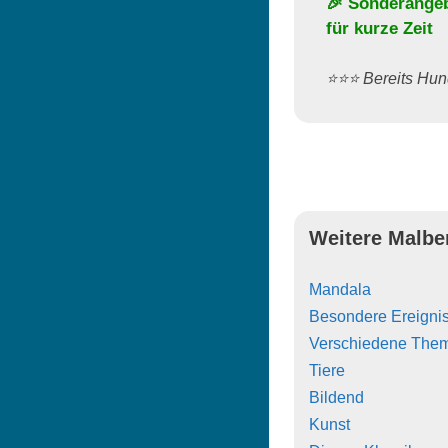
🎉 Sonderange
für kurze Zeit
⭐️⭐️⭐️ Bereits H
Weitere Malbe
Mandala
Besondere Ereigni
Verschiedene The
Tiere
Bildend
Kunst