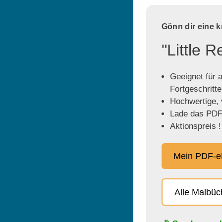
Gönn dir eine 
"Little 
Geeignet für a
Fortgeschritt
Hochwertige, v
Lade das PDF 
Aktionspreis !
Mein PDF-e
Alle Malbü