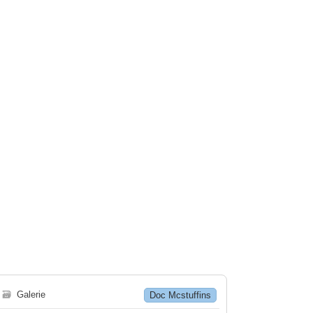
🗃
Galerie
Doc Mcstuffins