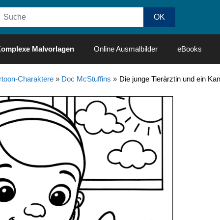
omplexe Malvorlagen
Online Ausmalbilder
eBooks
rtoon-Charaktere
»
Doc McStuffins
»
Die junge Tierärztin und ein K