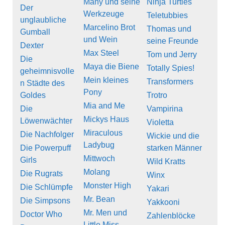
Many und seine
Ninja Turtles
Der
Werkzeuge
Teletubbies
unglaubliche
Marcelino Brot
Thomas und
Gumball
und Wein
seine Freunde
Dexter
Max Steel
Tom und Jerry
Die
Maya die Biene
Totally Spies!
geheimnisvolle
Mein kleines
Transformers
n Städte des
Pony
Goldes
Trotro
Mia and Me
Die
Vampirina
Mickys Haus
Löwenwächter
Violetta
Miraculous
Die Nachfolger
Wickie und die
Ladybug
Die Powerpuff
starken Männer
Mittwoch
Girls
Wild Kratts
Molang
Die Rugrats
Winx
Monster High
Die Schlümpfe
Yakari
Mr. Bean
Die Simpsons
Yakkooni
Mr. Men und
Doctor Who
Zahlenblöcke
Little Miss