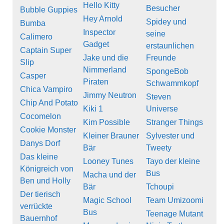
Hello Kitty
Besucher
Bubble Guppies
Hey Arnold
Spidey und
Bumba
Inspector
seine
Calimero
Gadget
erstaunlichen
Captain Super
Jake und die
Freunde
Slip
Nimmerland
SpongeBob
Casper
Piraten
Schwammkopf
Chica Vampiro
Jimmy Neutron
Steven
Chip And Potato
Kiki 1
Universe
Cocomelon
Kim Possible
Stranger Things
Cookie Monster
Kleiner Brauner
Sylvester und
Danys Dorf
Bär
Tweety
Das kleine
Looney Tunes
Tayo der kleine
Königreich von
Bus
Macha und der
Ben und Holly
Bär
Tchoupi
Der tierisch
Magic School
Team Umizoomi
verrückte
Bus
Teenage Mutant
Bauernhof