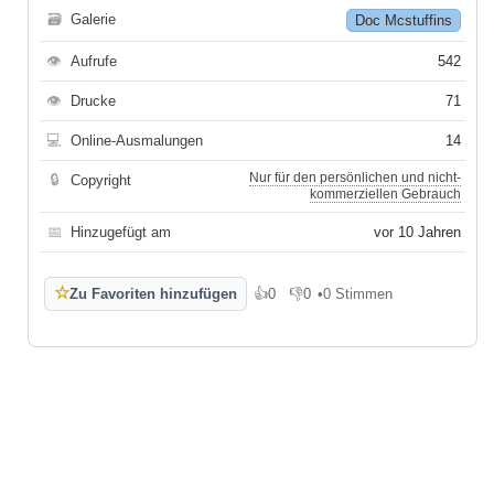
🗃
Galerie
Doc Mcstuffins
👁
Aufrufe
542
👁
Drucke
71
💻
Online-Ausmalungen
14
Nur für den persönlichen und nicht-
🔒
Copyright
kommerziellen Gebrauch
📅
Hinzugefügt am
vor 10 Jahren
☆
Zu Favoriten hinzufügen
👍
0
👎
0
•
0 Stimmen
Gefällt mir
Gefällt mir nicht