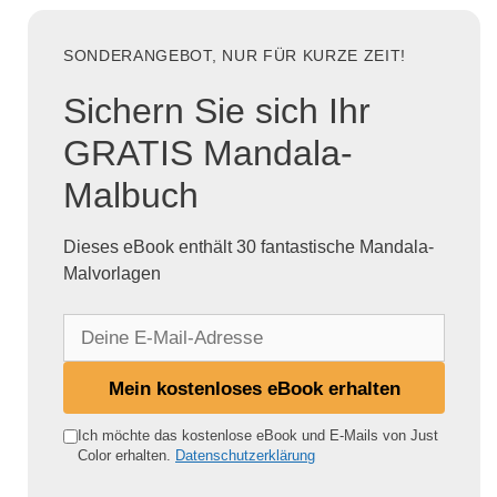
SONDERANGEBOT, NUR FÜR KURZE ZEIT!
Sichern Sie sich Ihr
GRATIS Mandala-
Malbuch
Dieses eBook enthält 30 fantastische Mandala-
Malvorlagen
D
e
i
Mein kostenloses eBook erhalten
n
e
Ich möchte das kostenlose eBook und E-Mails von Just
Color erhalten.
Datenschutzerklärung
E
-