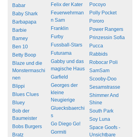
Felix der Kater
Pocoyo
Babar
Feuerwehrman
Polly Pocket
Baby Shark
n Sam
Pororo
Barbapapa
Franklin
Power Rangers
Barbie
Furby
Prinzessin Sofia
Barney
Fussball-Stars
Pucca
Ben 10
Futurama
Rabbids
Betty Boop
Gabby und das
Robocar Poli
Blaze und die
magische Haus
Monstermaschi
SamSam
Garfield
nen
Scooby-Doo
Georges der
Blippi
Sesamstrasse
kleine
Blues Clues
Shimmer And
Neugierige
Bluey
Shine
Gluecksbaerchi
Bob der
South Park
s
Baumeister
Soy Luna
Go Diego Go!
Bobs Burgers
Space Goofs -
Gormiti
Bratz
Unsichtbare