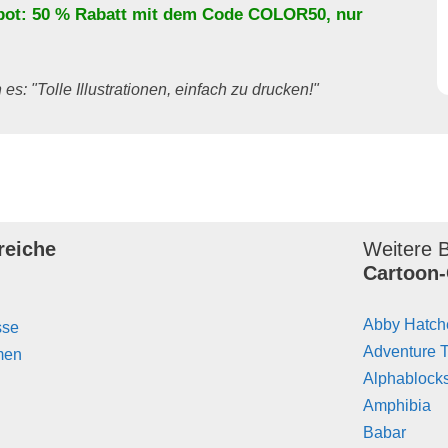
bot: 50 % Rabatt mit dem Code
COLOR50
, nur
es: "Tolle Illustrationen, einfach zu drucken!"
reiche
Weitere B
Cartoon-
Abby Hatch
sse
Adventure 
men
Alphablock
Amphibia
Babar