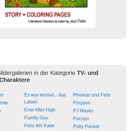
ildergalerien in der Kategorie
TV- und
Charaktere
er
Es war einmal... das
Phineas und Ferb
Leben
Time
Pinypon
Ever After High
s
PJ Masks
Family Guy
Pocoyo
Felix der Kater
Polly Pocket