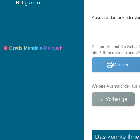
Religionen
Ausmalbilder fur kinder vo
Klicken Sie auf die Schal
📘 Gratis Mandala-Malbuch
als PDF herunterzuladen 
Drucken
Weitere Ausmalbilder aus 
←
Vorherige
Das könnte Ihne