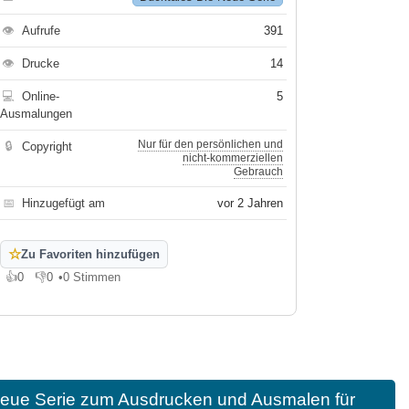
👁
Aufrufe
391
👁
Drucke
14
💻
Online-
5
Ausmalungen
Nur für den persönlichen und
🔒
Copyright
nicht-kommerziellen
Gebrauch
📅
Hinzugefügt am
vor 2 Jahren
☆
Zu Favoriten hinzufügen
👍
0
👎
0
•
0 Stimmen
Gefällt mir
Gefällt mir nicht
Neue Serie zum Ausdrucken und Ausmalen für