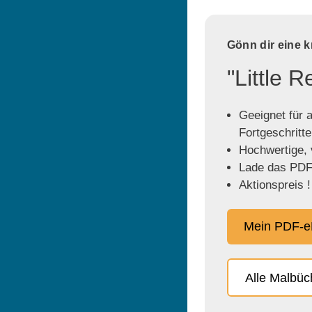
Gönn dir eine 
"Little 
Geeignet für a
Fortgeschritt
Hochwertige, v
Lade das PDF 
Aktionspreis !
Mein PDF-e
Alle Malbü