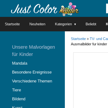
Springe
zum
Inhalt
Startseite
Neuheiten
Kategorien
Beliebt
K
Startseite
»
TV- und Ca
Ausmalbilder fur kinder
Unsere Malvorlagen
für Kinder
Mandala
Besondere Ereignisse
Verschiedene Themen
Tiere
Bildend
Kunst