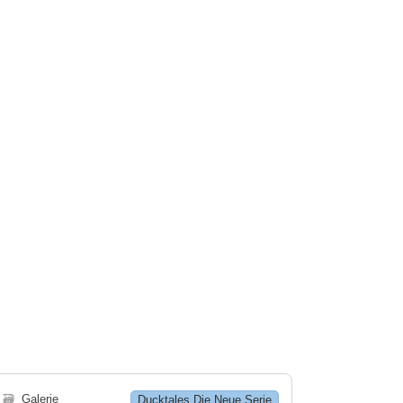
🗃
Galerie
Ducktales Die Neue Serie