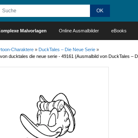
omplexe Malvorlagen
Online Ausmalbilder
eBooks
rtoon-Charaktere
»
DuckTales – Die Neue Serie
»
 von ducktales die neue serie - 49161 (Ausmalbild von DuckTales – D