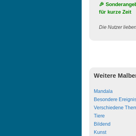
🎉 Sonderange
für kurze Zeit
Die Nutzer lieben 
Weitere Malbe
Mandala
Besondere Ereigni
Verschiedene The
Tiere
Bildend
Kunst