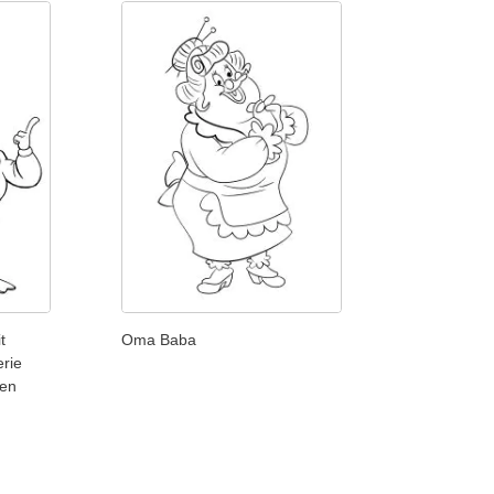
t
Oma Baba
rie
ken