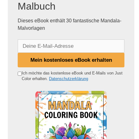
Malbuch
Dieses eBook enthält 30 fantastische Mandala-
Malvorlagen
D
e
i
Mein kostenloses eBook erhalten
n
e
Ich möchte das kostenlose eBook und E-Mails von Just
Color erhalten.
Datenschutzerklärung
E
-
M
a
i
l
-
A