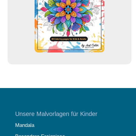
d
r
e
s
s
e
Unsere Malvorlagen für Kinder
Mandala