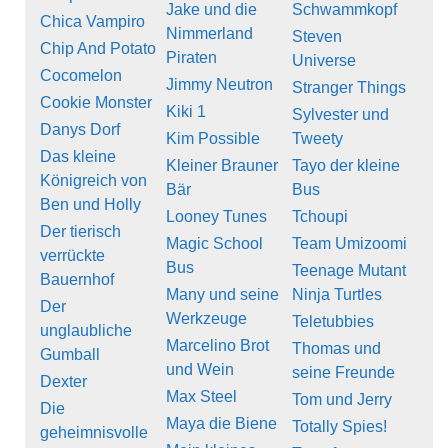
Jake und die
Schwammkopf
Chica Vampiro
Nimmerland
Steven
Chip And Potato
Piraten
Universe
Cocomelon
Jimmy Neutron
Stranger Things
Cookie Monster
Kiki 1
Sylvester und
Danys Dorf
Kim Possible
Tweety
Das kleine
Kleiner Brauner
Tayo der kleine
Königreich von
Bär
Bus
Ben und Holly
Looney Tunes
Tchoupi
Der tierisch
Magic School
Team Umizoomi
verrückte
Bus
Teenage Mutant
Bauernhof
Many und seine
Ninja Turtles
Der
Werkzeuge
Teletubbies
unglaubliche
Marcelino Brot
Thomas und
Gumball
und Wein
seine Freunde
Dexter
Max Steel
Tom und Jerry
Die
Maya die Biene
Totally Spies!
geheimnisvolle