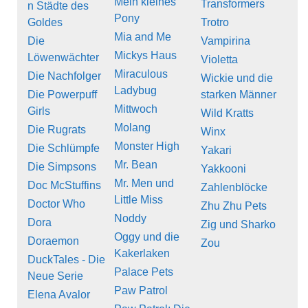
Mein kleines
Transformers
n Städte des
Pony
Goldes
Trotro
Mia and Me
Die
Vampirina
Mickys Haus
Löwenwächter
Violetta
Miraculous
Die Nachfolger
Wickie und die
Ladybug
Die Powerpuff
starken Männer
Mittwoch
Girls
Wild Kratts
Molang
Die Rugrats
Winx
Monster High
Die Schlümpfe
Yakari
Mr. Bean
Die Simpsons
Yakkooni
Mr. Men und
Doc McStuffins
Zahlenblöcke
Little Miss
Doctor Who
Zhu Zhu Pets
Noddy
Dora
Zig und Sharko
Oggy und die
Doraemon
Zou
Kakerlaken
DuckTales - Die
Palace Pets
Neue Serie
Paw Patrol
Elena Avalor