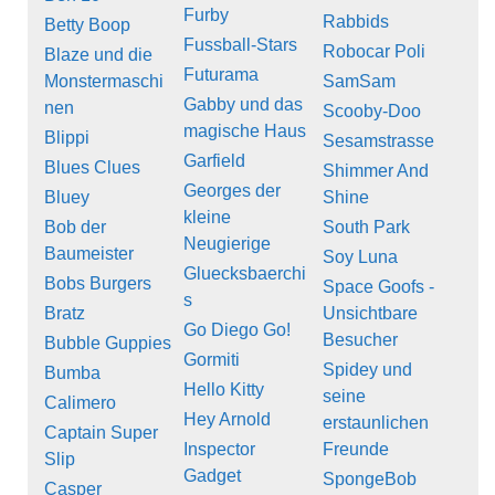
Furby
Rabbids
Betty Boop
Fussball-Stars
Robocar Poli
Blaze und die
Futurama
Monstermaschi
SamSam
Gabby und das
nen
Scooby-Doo
magische Haus
Blippi
Sesamstrasse
Garfield
Blues Clues
Shimmer And
Georges der
Bluey
Shine
kleine
Bob der
South Park
Neugierige
Baumeister
Soy Luna
Gluecksbaerchi
Bobs Burgers
Space Goofs -
s
Bratz
Unsichtbare
Go Diego Go!
Besucher
Bubble Guppies
Gormiti
Spidey und
Bumba
Hello Kitty
seine
Calimero
Hey Arnold
erstaunlichen
Captain Super
Inspector
Freunde
Slip
Gadget
SpongeBob
Casper