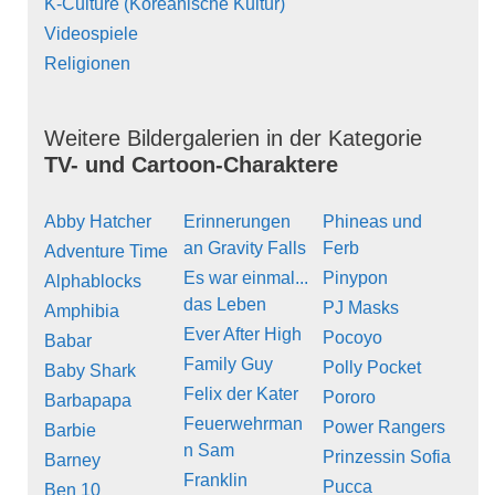
K-Culture (Koreanische Kultur)
Videospiele
Religionen
Weitere Bildergalerien in der Kategorie
TV- und Cartoon-Charaktere
Abby Hatcher
Erinnerungen
Phineas und
an Gravity Falls
Ferb
Adventure Time
Es war einmal...
Pinypon
Alphablocks
das Leben
PJ Masks
Amphibia
Ever After High
Pocoyo
Babar
Family Guy
Polly Pocket
Baby Shark
Felix der Kater
Pororo
Barbapapa
Feuerwehrman
Power Rangers
Barbie
n Sam
Prinzessin Sofia
Barney
Franklin
Pucca
Ben 10