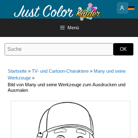
Springe
zum
Inhalt
Menü
Startseite
»
TV- und Cartoon-Charaktere
»
Many und seine
Werkzeuge
»
Bild von Many und seine Werkzeuge zum Ausdrucken und
Ausmalen