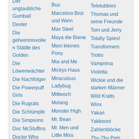
Der
Bus
Teletubbies
unglaubliche
Marcelino Brot
Thomas und
Gumball
und Wein
seine Freunde
Dexter
Max Steel
Tom und Jerry
Die
Maya die Biene
Totally Spies!
geheimnisvolle
Mein kleines
Transformers
n Städte des
Pony
Goldes
Trotro
Mia and Me
Die
Vampirina
Mickys Haus
Löwenwächter
Violetta
Miraculous
Die Nachfolger
Wickie und die
Ladybug
Die Powerpuff
starken Männer
Mittwoch
Girls
Wild Kratts
Molang
Die Rugrats
Winx
Monster High
Die Schlümpfe
Yakari
Mr. Bean
Die Simpsons
Yakkooni
Mr. Men und
Doc McStuffins
Zahlenblöcke
Little Miss
Doctor Who
Zhu Zhu Pets