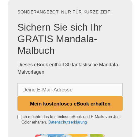
SONDERANGEBOT, NUR FÜR KURZE ZEIT!
Sichern Sie sich Ihr
GRATIS Mandala-
Malbuch
Dieses eBook enthält 30 fantastische Mandala-
Malvorlagen
D
e
i
Mein kostenloses eBook erhalten
n
e
Ich möchte das kostenlose eBook und E-Mails von Just
Color erhalten.
Datenschutzerklärung
E
-