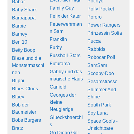
Pocoyo
Babar
Family Guy
Polly Pocket
Baby Shark
Felix der Kater
Pororo
Barbapapa
Feuerwehrman
Power Rangers
Barbie
n Sam
Prinzessin Sofia
Barney
Franklin
Pucca
Ben 10
Furby
Rabbids
Betty Boop
Fussball-Stars
Robocar Poli
Blaze und die
Futurama
Monstermaschi
SamSam
Gabby und das
nen
Scooby-Doo
magische Haus
Blippi
Sesamstrasse
Garfield
Blues Clues
Shimmer And
Georges der
Bluey
Shine
kleine
Bob der
South Park
Neugierige
Baumeister
Soy Luna
Gluecksbaerchi
Bobs Burgers
Space Goofs -
s
Bratz
Unsichtbare
Go Diego Go!