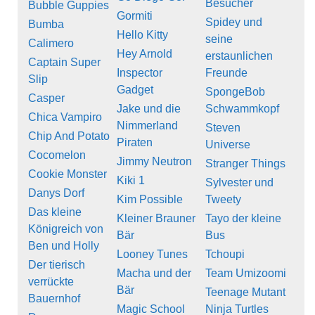
Besucher
Bubble Guppies
Gormiti
Spidey und
Bumba
Hello Kitty
seine
Calimero
Hey Arnold
erstaunlichen
Captain Super
Inspector
Freunde
Slip
Gadget
SpongeBob
Casper
Jake und die
Schwammkopf
Chica Vampiro
Nimmerland
Steven
Chip And Potato
Piraten
Universe
Cocomelon
Jimmy Neutron
Stranger Things
Cookie Monster
Kiki 1
Sylvester und
Danys Dorf
Kim Possible
Tweety
Das kleine
Kleiner Brauner
Tayo der kleine
Königreich von
Bär
Bus
Ben und Holly
Looney Tunes
Tchoupi
Der tierisch
Macha und der
Team Umizoomi
verrückte
Bär
Teenage Mutant
Bauernhof
Magic School
Ninja Turtles