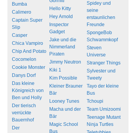
Gormiti
Spidey und
Bumba
Hello Kitty
seine
Calimero
Hey Arnold
erstaunlichen
Captain Super
Inspector
Freunde
Slip
Gadget
SpongeBob
Casper
Jake und die
Schwammkopf
Chica Vampiro
Nimmerland
Steven
Chip And Potato
Piraten
Universe
Cocomelon
Jimmy Neutron
Stranger Things
Cookie Monster
Kiki 1
Sylvester und
Danys Dorf
Kim Possible
Tweety
Das kleine
Kleiner Brauner
Tayo der kleine
Königreich von
Bär
Bus
Ben und Holly
Looney Tunes
Tchoupi
Der tierisch
Macha und der
Team Umizoomi
verrückte
Bär
Teenage Mutant
Bauernhof
Magic School
Ninja Turtles
Der
Bus
Teletubbies