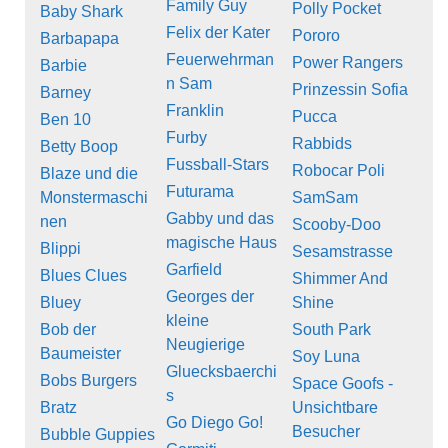
Family Guy
Polly Pocket
Baby Shark
Felix der Kater
Pororo
Barbapapa
Feuerwehrman
Power Rangers
Barbie
n Sam
Prinzessin Sofia
Barney
Franklin
Pucca
Ben 10
Furby
Rabbids
Betty Boop
Fussball-Stars
Robocar Poli
Blaze und die
Futurama
Monstermaschi
SamSam
Gabby und das
nen
Scooby-Doo
magische Haus
Blippi
Sesamstrasse
Garfield
Blues Clues
Shimmer And
Georges der
Bluey
Shine
kleine
Bob der
South Park
Neugierige
Baumeister
Soy Luna
Gluecksbaerchi
Bobs Burgers
Space Goofs -
s
Bratz
Unsichtbare
Go Diego Go!
Besucher
Bubble Guppies