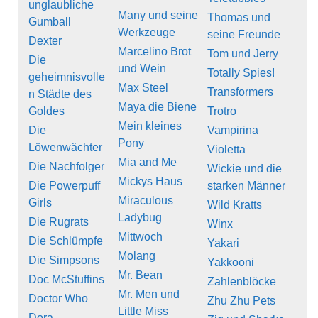
unglaubliche
Many und seine
Thomas und
Gumball
Werkzeuge
seine Freunde
Dexter
Marcelino Brot
Tom und Jerry
Die
und Wein
Totally Spies!
geheimnisvolle
Max Steel
Transformers
n Städte des
Maya die Biene
Goldes
Trotro
Mein kleines
Die
Vampirina
Pony
Löwenwächter
Violetta
Mia and Me
Die Nachfolger
Wickie und die
Mickys Haus
Die Powerpuff
starken Männer
Miraculous
Girls
Wild Kratts
Ladybug
Die Rugrats
Winx
Mittwoch
Die Schlümpfe
Yakari
Molang
Die Simpsons
Yakkooni
Mr. Bean
Doc McStuffins
Zahlenblöcke
Mr. Men und
Doctor Who
Zhu Zhu Pets
Little Miss
Dora