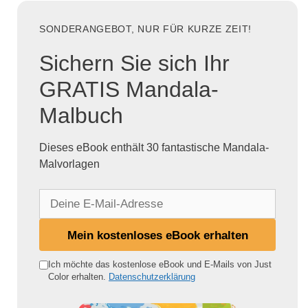
SONDERANGEBOT, NUR FÜR KURZE ZEIT!
Sichern Sie sich Ihr
GRATIS Mandala-
Malbuch
Dieses eBook enthält 30 fantastische Mandala-
Malvorlagen
D
e
i
Mein kostenloses eBook erhalten
n
e
Ich möchte das kostenlose eBook und E-Mails von Just
Color erhalten.
Datenschutzerklärung
E
-