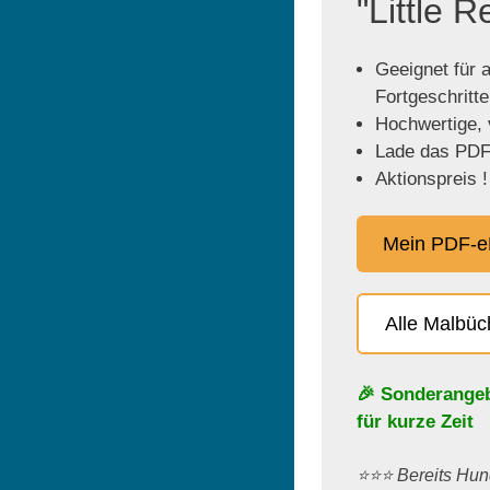
"Little 
Geeignet für a
Fortgeschritt
Hochwertige, v
Lade das PDF 
Aktionspreis !
Mein PDF-e
Alle Malbü
🎉 Sonderange
für kurze Zeit
⭐️⭐️⭐️ Bereits H