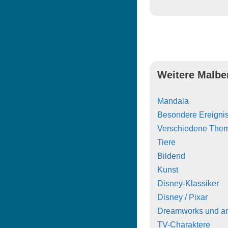
Weitere Malbe
Mandala
Besondere Ereigni
Verschiedene The
Tiere
Bildend
Kunst
Disney-Klassiker
Disney / Pixar
Dreamworks und a
TV-Charaktere