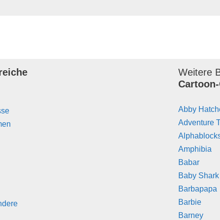
reiche
Weitere B
Cartoon-
Abby Hatch
sse
Adventure 
men
Alphablock
Amphibia
Babar
Baby Shark
Barbapapa
Barbie
ndere
Barney