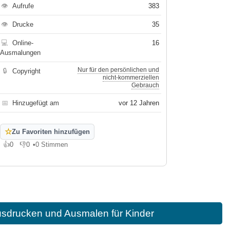
👁
Aufrufe
383
👁
Drucke
35
💻
Online-
16
Ausmalungen
Nur für den persönlichen und
🔒
Copyright
nicht-kommerziellen
Gebrauch
📅
Hinzugefügt am
vor 12 Jahren
☆
Zu Favoriten hinzufügen
👍
0
👎
0
•
0 Stimmen
Gefällt mir
Gefällt mir nicht
usdrucken und Ausmalen für Kinder