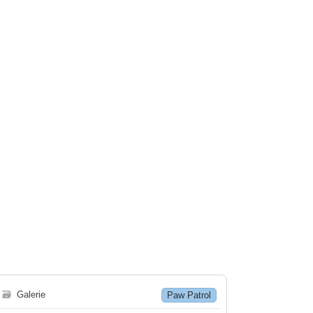
🗃
Galerie
Paw Patrol