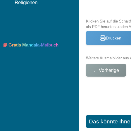
Religionen
Klicken Sie auf die Schal
als PDF herunterzuladen 
Drucken
📘 Gratis Mandala-Malbuch
Weitere Ausmalbilder aus 
←
Vorherige
Das könnte Ihne