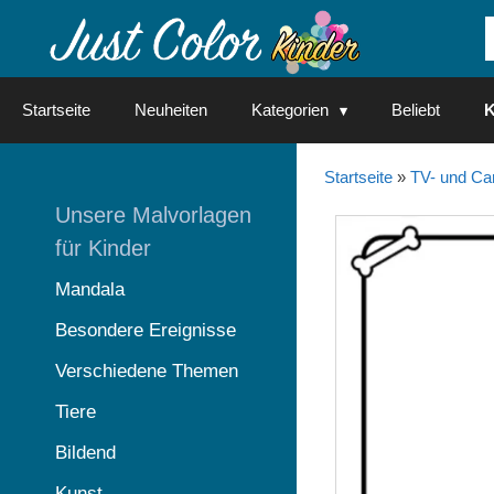
Springe
zum
Inhalt
Startseite
Neuheiten
Kategorien
Beliebt
K
Startseite
»
TV- und Ca
Unsere Malvorlagen
für Kinder
Mandala
Besondere Ereignisse
Verschiedene Themen
Tiere
Bildend
Kunst