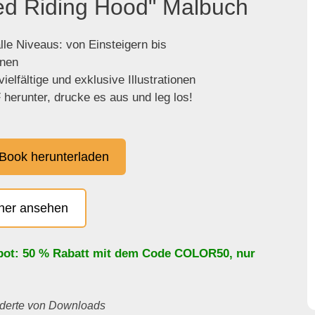
Red Riding Hood" Malbuch
lle Niveaus: von Einsteigern bis
enen
ielfältige und exklusive Illustrationen
herunter, drucke es aus und leg los!
Book herunterladen
cher ansehen
bot: 50 % Rabatt mit dem Code
COLOR50
, nur
underte von Downloads