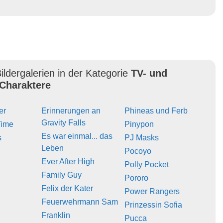
ildergalerien in der Kategorie
TV- und
Charaktere
er
Erinnerungen an
Phineas und Ferb
Gravity Falls
Time
Pinypon
Es war einmal... das
s
PJ Masks
Leben
Pocoyo
Ever After High
Polly Pocket
Family Guy
Pororo
Felix der Kater
Power Rangers
Feuerwehrmann Sam
Prinzessin Sofia
Franklin
Pucca