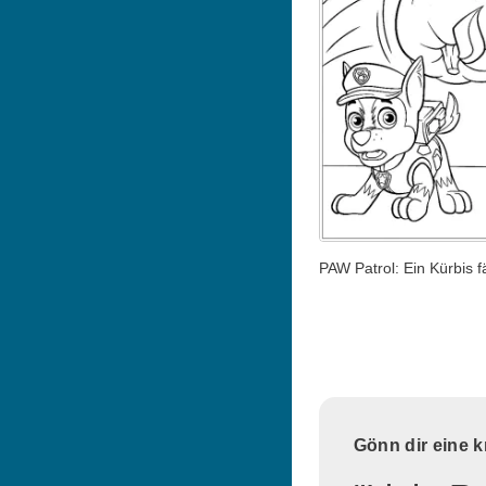
PAW Patrol: Ein Kürbis fä
Gönn dir eine 