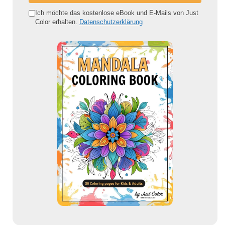
e
Ich möchte das kostenlose eBook und E-Mails von Just
Color erhalten.
Datenschutzerklärung
E
-
M
a
i
l
-
A
d
r
e
s
s
e