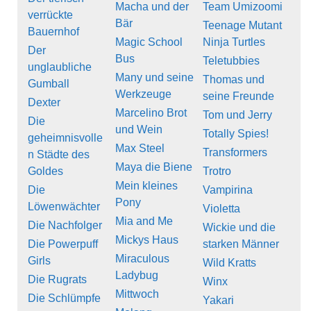
Macha und der
Team Umizoomi
verrückte
Bär
Teenage Mutant
Bauernhof
Magic School
Ninja Turtles
Der
Bus
Teletubbies
unglaubliche
Many und seine
Thomas und
Gumball
Werkzeuge
seine Freunde
Dexter
Marcelino Brot
Tom und Jerry
Die
und Wein
Totally Spies!
geheimnisvolle
Max Steel
Transformers
n Städte des
Maya die Biene
Goldes
Trotro
Mein kleines
Die
Vampirina
Pony
Löwenwächter
Violetta
Mia and Me
Die Nachfolger
Wickie und die
Mickys Haus
Die Powerpuff
starken Männer
Miraculous
Girls
Wild Kratts
Ladybug
Die Rugrats
Winx
Mittwoch
Die Schlümpfe
Yakari