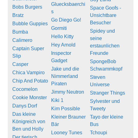
Gluecksbaerchi
Bobs Burgers
Space Goofs -
s
Bratz
Unsichtbare
Go Diego Go!
Besucher
Bubble Guppies
Gormiti
Spidey und
Bumba
Hello Kitty
seine
Calimero
Hey Arnold
erstaunlichen
Captain Super
Inspector
Freunde
Slip
Gadget
SpongeBob
Casper
Jake und die
Schwammkopf
Chica Vampiro
Nimmerland
Steven
Chip And Potato
Piraten
Universe
Cocomelon
Jimmy Neutron
Stranger Things
Cookie Monster
Kiki 1
Sylvester und
Danys Dorf
Kim Possible
Tweety
Das kleine
Kleiner Brauner
Tayo der kleine
Königreich von
Bär
Bus
Ben und Holly
Looney Tunes
Tchoupi
Der tierisch