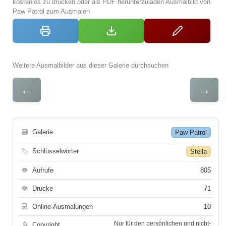
kostenlos zu drucken oder als PDF herunterzuladen Ausmalbild von
Paw Patrol zum Ausmalen
Weitere Ausmalbilder aus dieser Galerie durchsuchen
←
→
🗃
Galerie
Paw Patrol
🏷
Schlüsselwörter
Stella
👁
Aufrufe
805
👁
Drucke
71
💻
Online-Ausmalungen
10
Nur für den persönlichen und nicht-
🔒
Copyright