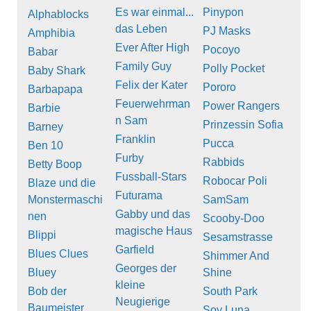
Es war einmal...
Pinypon
Alphablocks
das Leben
PJ Masks
Amphibia
Ever After High
Pocoyo
Babar
Family Guy
Polly Pocket
Baby Shark
Felix der Kater
Pororo
Barbapapa
Feuerwehrman
Power Rangers
Barbie
n Sam
Prinzessin Sofia
Barney
Franklin
Pucca
Ben 10
Furby
Rabbids
Betty Boop
Fussball-Stars
Robocar Poli
Blaze und die
Futurama
Monstermaschi
SamSam
Gabby und das
nen
Scooby-Doo
magische Haus
Blippi
Sesamstrasse
Garfield
Blues Clues
Shimmer And
Georges der
Bluey
Shine
kleine
Bob der
South Park
Neugierige
Baumeister
Soy Luna