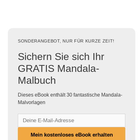
SONDERANGEBOT, NUR FÜR KURZE ZEIT!
Sichern Sie sich Ihr
GRATIS Mandala-
Malbuch
Dieses eBook enthält 30 fantastische Mandala-
Malvorlagen
D
e
i
Mein kostenloses eBook erhalten
n