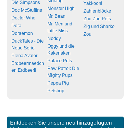
Molang
Die Simpsons
Yakkooni
Monster High
Doc McStuffins
Zahlenblöcke
Mr. Bean
Doctor Who
Zhu Zhu Pets
Mr. Men und
Dora
Zig und Sharko
Little Miss
Doraemon
Zou
Noddy
DuckTales - Die
Oggy und die
Neue Serie
Kakerlaken
Elena Avalor
Palace Pets
Erdbeermaedch
Paw Patrol: Die
en Erdbeerli
Mighty Pups
Peppa Pig
Petshop
Entdecken Sie unsere neu hinzugefügten