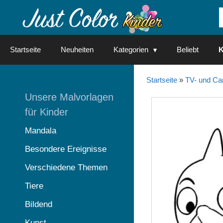
Springe
zum
Inhalt
Startseite
Neuheiten
Kategorien
Beliebt
K
Startseite
»
TV- und Ca
Unsere Malvorlagen
für Kinder
Mandala
Besondere Ereignisse
Verschiedene Themen
Tiere
Bildend
Kunst