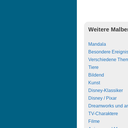
Weitere Malbe
Mandala
Besondere Ereigni
Verschiedene The
Tiere
Bildend
Kunst
Disney-Klassiker
Disney / Pixar
Dreamworks und a
TV-Charaktere
Filme