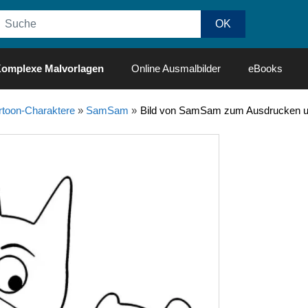
omplexe Malvorlagen
Online Ausmalbilder
eBooks
rtoon-Charaktere
»
SamSam
»
Bild von SamSam zum Ausdrucken 