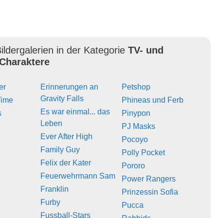
ildergalerien in der Kategorie
TV- und
Charaktere
er
Erinnerungen an
Petshop
Gravity Falls
Time
Phineas und Ferb
Es war einmal... das
s
Pinypon
Leben
PJ Masks
Ever After High
Pocoyo
Family Guy
Polly Pocket
Felix der Kater
Pororo
Feuerwehrmann Sam
Power Rangers
Franklin
Prinzessin Sofia
Furby
Pucca
Fussball-Stars