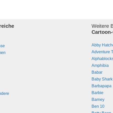
reiche
Weitere B
Cartoon-
Abby Hatch
sse
Adventure 
men
Alphablock
Amphibia
Babar
Baby Shark
Barbapapa
Barbie
ndere
Barney
Ben 10