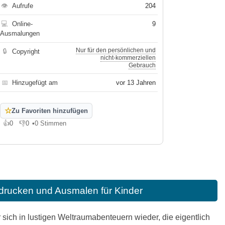
👁
Aufrufe
204
💻
Online-
9
Ausmalungen
Nur für den persönlichen und
🔒
Copyright
nicht-kommerziellen
Gebrauch
📅
Hinzugefügt am
vor 13 Jahren
☆
Zu Favoriten hinzufügen
👍
0
👎
0
•
0 Stimmen
Gefällt mir
Gefällt mir nicht
rucken und Ausmalen für Kinder
 sich in lustigen Weltraumabenteuern wieder, die eigentlich