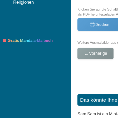
Religionen
Klicken Sie auf die Schal
als PDF herunterzuladen
Drucken
📘 Gratis Mandala-Malbuch
Weitere Ausmalbilder aus 
←
Vorherige
Das könnte Ihne
Sam Sam ist ein Mini-