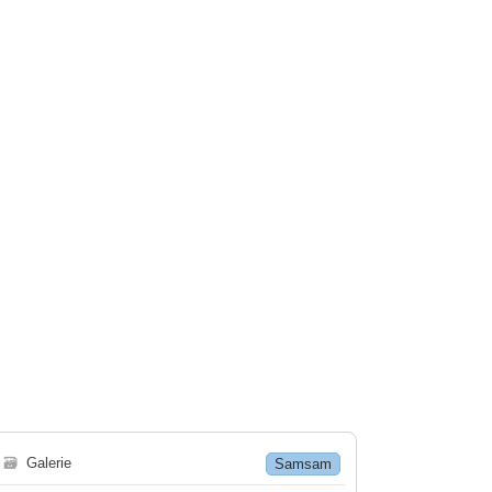
🗃
Galerie
Samsam