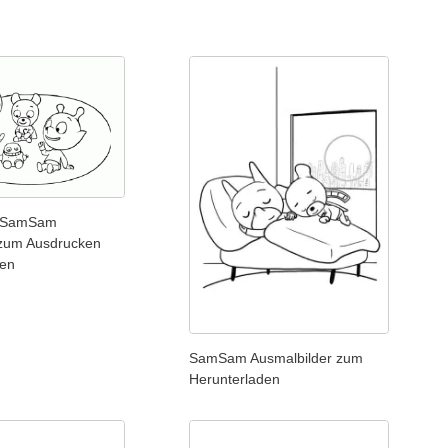
e SamSam
zum Ausdrucken
len
SamSam Ausmalbilder zum
Herunterladen