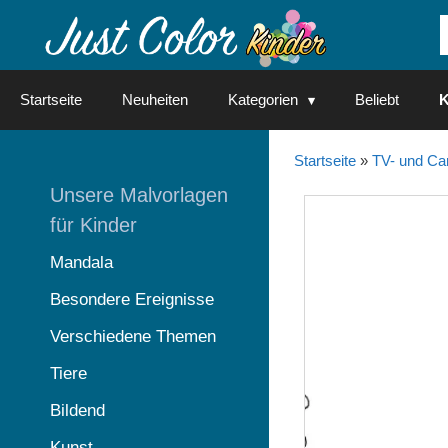
Springe
zum
Inhalt
Startseite
Neuheiten
Kategorien
Beliebt
K
Startseite
»
TV- und Ca
Unsere Malvorlagen
für Kinder
Mandala
Besondere Ereignisse
Verschiedene Themen
Tiere
Bildend
Kunst