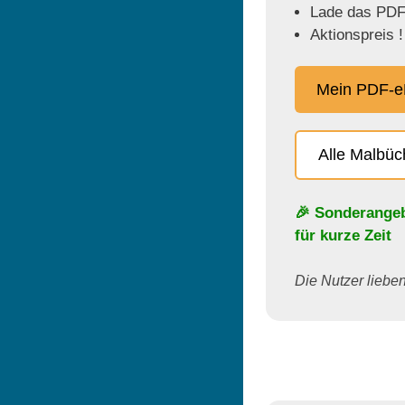
Lade das PDF 
Aktionspreis !
Mein PDF-e
Alle Malbü
🎉 Sonderange
für kurze Zeit
Die Nutzer lieben 