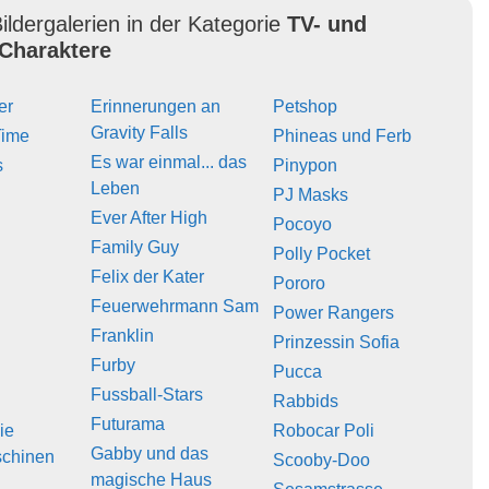
ildergalerien in der Kategorie
TV- und
Charaktere
er
Erinnerungen an
Petshop
Gravity Falls
Time
Phineas und Ferb
Es war einmal... das
s
Pinypon
Leben
PJ Masks
Ever After High
Pocoyo
Family Guy
Polly Pocket
Felix der Kater
Pororo
Feuerwehrmann Sam
Power Rangers
Franklin
Prinzessin Sofia
Furby
Pucca
Fussball-Stars
Rabbids
Futurama
ie
Robocar Poli
Gabby und das
chinen
Scooby-Doo
magische Haus