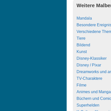
Weitere Malbe
Mandala
Besondere Ereigni
Verschiedene The
Tiere
Bildend
Kunst
Disney-Klassiker
Disney / Pixar
Dreamworks und a
TV-Charaktere
Filme
Animes und Manga
Büchern und Comi
Superhelden