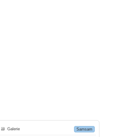
🗃
Galerie
Samsam