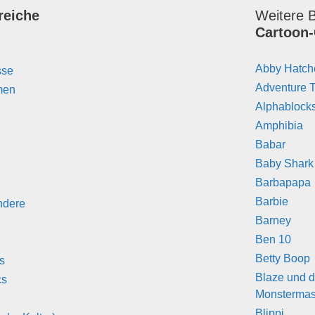
reiche
Weitere B
Cartoon-
Abby Hatch
sse
Adventure 
men
Alphablock
Amphibia
Babar
Baby Shark
Barbapapa
Barbie
ndere
Barney
Ben 10
Betty Boop
s
Blaze und d
cs
Monstermas
Blippi