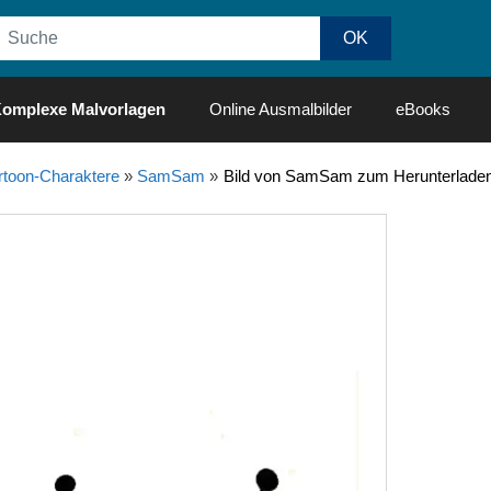
omplexe Malvorlagen
Online Ausmalbilder
eBooks
rtoon-Charaktere
»
SamSam
»
Bild von SamSam zum Herunterlade