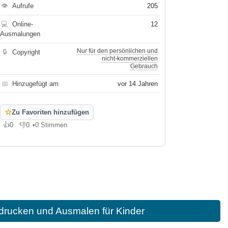
👁
Aufrufe
205
💻
Online-
12
Ausmalungen
Nur für den persönlichen und
🔒
Copyright
nicht-kommerziellen
Gebrauch
📅
Hinzugefügt am
vor 14 Jahren
☆
Zu Favoriten hinzufügen
👍
0
👎
0
•
0 Stimmen
Gefällt mir
Gefällt mir nicht
rucken und Ausmalen für Kinder