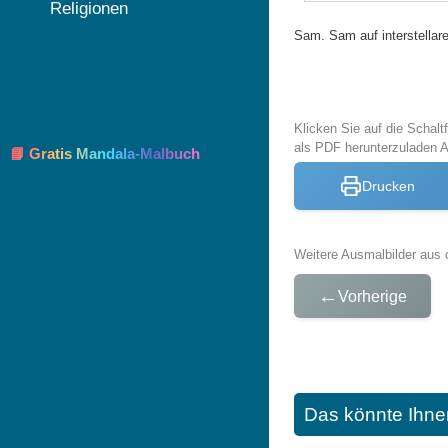
Religionen
Sam. Sam auf interstellar
Klicken Sie auf die Schal
als PDF herunterzuladen
📘 Gratis Mandala-Malbuch
Drucken
Weitere Ausmalbilder aus 
←
Vorherige
Das könnte Ihne