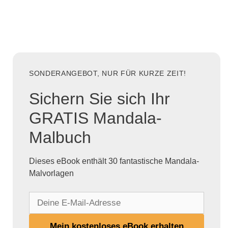
SONDERANGEBOT, NUR FÜR KURZE ZEIT!
Sichern Sie sich Ihr
GRATIS Mandala-
Malbuch
Dieses eBook enthält 30 fantastische Mandala-
Malvorlagen
D
e
i
Mein kostenloses eBook erhalten