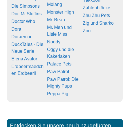
Yakkooni
Molang
Die Simpsons
Zahlenblöcke
Monster High
Doc McStuffins
Zhu Zhu Pets
Mr. Bean
Doctor Who
Zig und Sharko
Mr. Men und
Dora
Zou
Little Miss
Doraemon
Noddy
DuckTales - Die
Oggy und die
Neue Serie
Kakerlaken
Elena Avalor
Palace Pets
Erdbeermaedch
Paw Patrol
en Erdbeerli
Paw Patrol: Die
Mighty Pups
Peppa Pig
Entdecken Sie unsere neu hinzugefügten