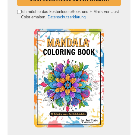
n
e
Ich möchte das kostenlose eBook und E-Mails von Just
Color erhalten.
Datenschutzerklärung
E
-
M
a
i
l
-
A
d
r
e
s
s
e