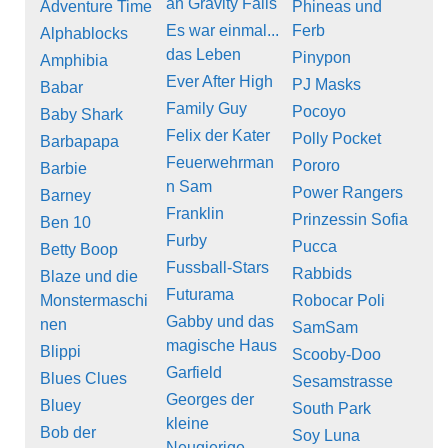
an Gravity Falls
Adventure Time
Phineas und
Es war einmal...
Ferb
Alphablocks
das Leben
Pinypon
Amphibia
Ever After High
PJ Masks
Babar
Family Guy
Pocoyo
Baby Shark
Felix der Kater
Polly Pocket
Barbapapa
Feuerwehrman
Pororo
Barbie
n Sam
Power Rangers
Barney
Franklin
Prinzessin Sofia
Ben 10
Furby
Pucca
Betty Boop
Fussball-Stars
Rabbids
Blaze und die
Futurama
Monstermaschi
Robocar Poli
Gabby und das
nen
SamSam
magische Haus
Blippi
Scooby-Doo
Garfield
Blues Clues
Sesamstrasse
Georges der
Bluey
South Park
kleine
Bob der
Soy Luna
Neugierige