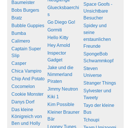
Baumeister
Space Goofs -
Gluecksbaerchi
Bobs Burgers
Unsichtbare
s
Bratz
Besucher
Go Diego Go!
Bubble Guppies
Spidey und
Gormiti
seine
Bumba
Hello Kitty
erstaunlichen
Calimero
Hey Arnold
Freunde
Captain Super
Inspector
SpongeBob
Slip
Gadget
Schwammkopf
Casper
Jake und die
Steven
Chica Vampiro
Nimmerland
Universe
Chip And Potato
Piraten
Stranger Things
Cocomelon
Jimmy Neutron
Sylvester und
Cookie Monster
Kiki 1
Tweety
Danys Dorf
Kim Possible
Tayo der kleine
Das kleine
Kleiner Brauner
Bus
Königreich von
Bär
Tchoupi
Ben und Holly
Looney Tunes
Team Umizoomi