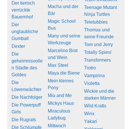
Der tierisch
Macha und der
Teenage Mutant
verrückte
Bär
Ninja Turtles
Bauernhof
Magic School
Teletubbies
Der
Bus
Thomas und
unglaubliche
Many und seine
seine Freunde
Gumball
Werkzeuge
Tom und Jerry
Dexter
Marcelino Brot
Totally Spies!
Die
und Wein
Transformers
geheimnisvolle
Max Steel
n Städte des
Trotro
Maya die Biene
Goldes
Vampirina
Mein kleines
Die
Violetta
Pony
Löwenwächter
Wickie und die
Mia and Me
Die Nachfolger
starken Männer
Mickys Haus
Die Powerpuff
Wild Kratts
Miraculous
Girls
Winx
Ladybug
Die Rugrats
Yakari
Mittwoch
Die Schlümpfe