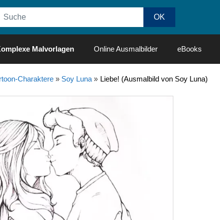
omplexe Malvorlagen
Online Ausmalbilder
eBooks
rtoon-Charaktere
»
Soy Luna
»
Liebe! (Ausmalbild von Soy Luna)