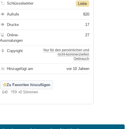
🏷
Schlüsselwörter
Liebe
👁
Aufrufe
820
👁
Drucke
17
💻
Online-
27
Ausmalungen
Nur für den persönlichen und
🔒
Copyright
nicht-kommerziellen
Gebrauch
📅
Hinzugefügt am
vor 10 Jahren
☆
Zu Favoriten hinzufügen
👍
0
👎
0
•
0 Stimmen
Gefällt mir
Gefällt mir nicht