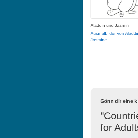
Aladdin und Jasmin
Ausmalbilder von Aladdi
Jasmine
Gönn dir eine 
"Countri
for Adul