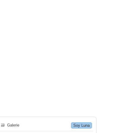
🗃
Galerie
Soy Luna