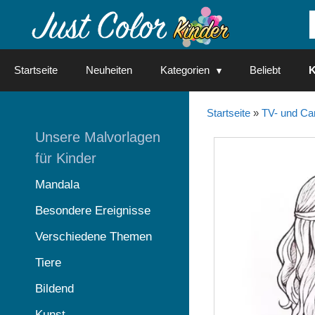
Springe
zum
Inhalt
Startseite
Neuheiten
Kategorien
Beliebt
K
Startseite
»
TV- und Ca
Unsere Malvorlagen
für Kinder
Mandala
Besondere Ereignisse
Verschiedene Themen
Tiere
Bildend
Kunst