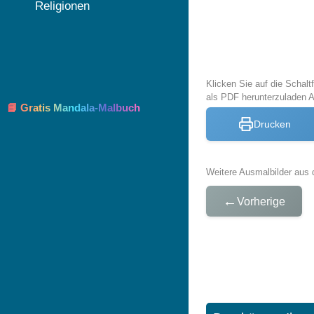
Religionen
Klicken Sie auf die Schal
als PDF herunterzuladen 
📘 Gratis Mandala-Malbuch
Drucken
Weitere Ausmalbilder aus 
←
Vorherige