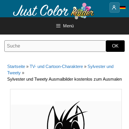
Springe
zum
Inhalt
Menü
Startseite
»
TV- und Cartoon-Charaktere
»
Sylvester und
Tweety
»
Sylvester und Tweety Ausmalbilder kostenlos zum Ausmalen