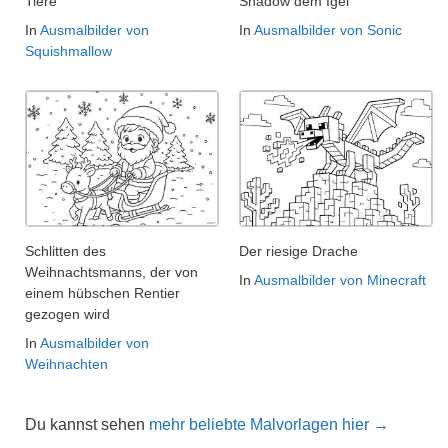
Tiere
Shadow dem Igel
In
Ausmalbilder von
In
Ausmalbilder von Sonic
Squishmallow
Schlitten des
Der riesige Drache
Weihnachtsmanns, der von
In
Ausmalbilder von Minecraft
einem hübschen Rentier
gezogen wird
In
Ausmalbilder von
Weihnachten
Du kannst sehen
mehr beliebte Malvorlagen hier →