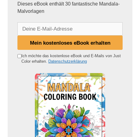
Dieses eBook enthält 30 fantastische Mandala-
Malvorlagen
D
e
i
Mein kostenloses eBook erhalten
n
e
Ich möchte das kostenlose eBook und E-Mails von Just
Color erhalten.
Datenschutzerklärung
E
-
M
a
i
l
-
A
d
r
e