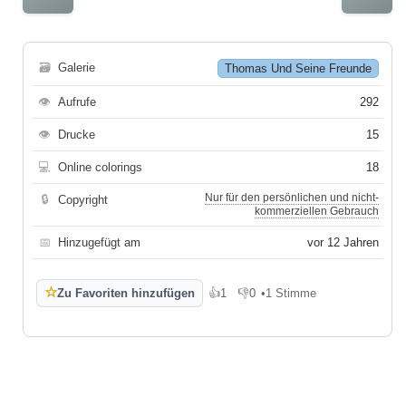
🗃
Galerie
Thomas Und Seine Freunde
👁
Aufrufe
292
👁
Drucke
15
💻
Online colorings
18
Nur für den persönlichen und nicht-
🔒
Copyright
kommerziellen Gebrauch
📅
Hinzugefügt am
vor 12 Jahren
☆
Zu Favoriten hinzufügen
👍
1
👎
0
•
1 Stimme
Gefällt mir
Gefällt mir nicht