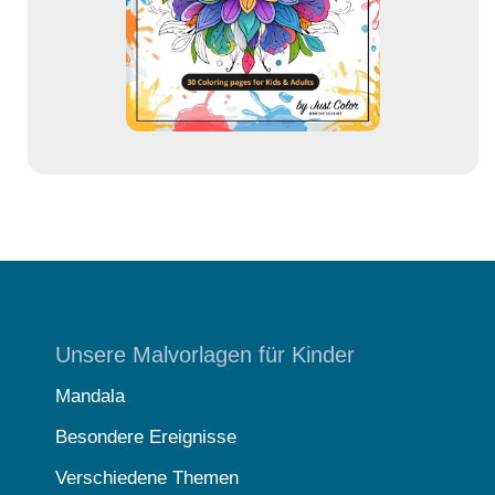
s
s
e
Unsere Malvorlagen für Kinder
Mandala
Besondere Ereignisse
Verschiedene Themen