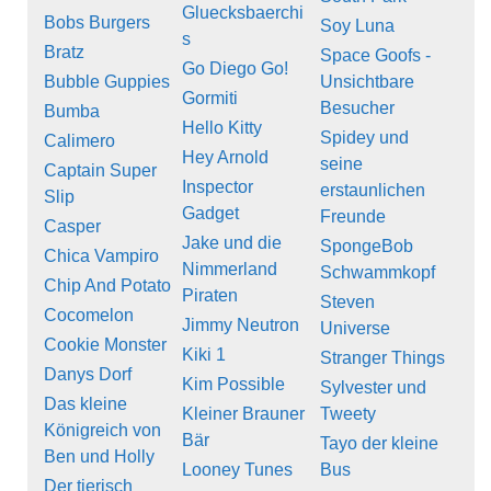
Gluecksbaerchi
Bobs Burgers
Soy Luna
s
Bratz
Space Goofs -
Go Diego Go!
Bubble Guppies
Unsichtbare
Gormiti
Besucher
Bumba
Hello Kitty
Spidey und
Calimero
Hey Arnold
seine
Captain Super
Inspector
erstaunlichen
Slip
Gadget
Freunde
Casper
Jake und die
SpongeBob
Chica Vampiro
Nimmerland
Schwammkopf
Chip And Potato
Piraten
Steven
Cocomelon
Jimmy Neutron
Universe
Cookie Monster
Kiki 1
Stranger Things
Danys Dorf
Kim Possible
Sylvester und
Das kleine
Kleiner Brauner
Tweety
Königreich von
Bär
Tayo der kleine
Ben und Holly
Looney Tunes
Bus
Der tierisch