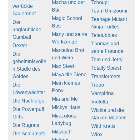
Macha und der
Tchoupi
verrückte
Bär
Team Umizoomi
Bauernhof
Magic School
Teenage Mutant
Der
Bus
Ninja Turtles
unglaubliche
Many und seine
Teletubbies
Gumball
Werkzeuge
Thomas und
Dexter
Marcelino Brot
seine Freunde
Die
und Wein
Tom und Jerry
geheimnisvolle
Max Steel
Totally Spies!
n Städte des
Maya die Biene
Goldes
Transformers
Mein kleines
Die
Trotro
Pony
Löwenwächter
Vampirina
Mia and Me
Die Nachfolger
Violetta
Mickys Haus
Die Powerpuff
Wickie und die
Miraculous
Girls
starken Männer
Ladybug
Die Rugrats
Wild Kratts
Mittwoch
Die Schlümpfe
Winx