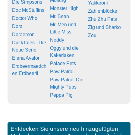
Molang
Die Simpsons
Yakkooni
Monster High
Doc McStuffins
Zahlenblöcke
Mr. Bean
Doctor Who
Zhu Zhu Pets
Mr. Men und
Dora
Zig und Sharko
Little Miss
Doraemon
Zou
Noddy
DuckTales - Die
Oggy und die
Neue Serie
Kakerlaken
Elena Avalor
Palace Pets
Erdbeermaedch
Paw Patrol
en Erdbeerli
Paw Patrol: Die
Mighty Pups
Peppa Pig
Entdecken Sie unsere neu hinzugefügten