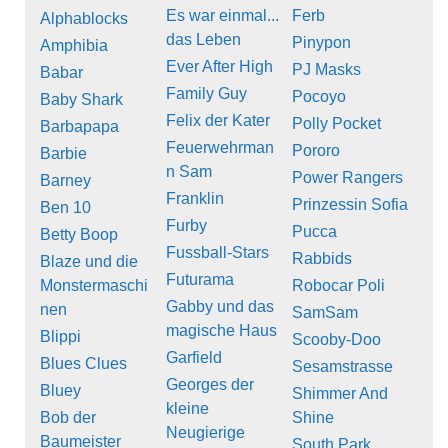
Es war einmal...
Ferb
Alphablocks
das Leben
Pinypon
Amphibia
Ever After High
PJ Masks
Babar
Family Guy
Pocoyo
Baby Shark
Felix der Kater
Polly Pocket
Barbapapa
Feuerwehrman
Pororo
Barbie
n Sam
Power Rangers
Barney
Franklin
Prinzessin Sofia
Ben 10
Furby
Pucca
Betty Boop
Fussball-Stars
Rabbids
Blaze und die
Futurama
Monstermaschi
Robocar Poli
Gabby und das
nen
SamSam
magische Haus
Blippi
Scooby-Doo
Garfield
Blues Clues
Sesamstrasse
Georges der
Bluey
Shimmer And
kleine
Bob der
Shine
Neugierige
Baumeister
South Park