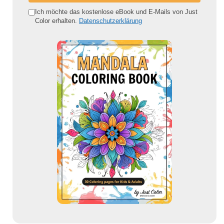
e
Ich möchte das kostenlose eBook und E-Mails von Just
Color erhalten.
Datenschutzerklärung
E
-
M
a
i
l
-
A
d
r
e
s
s
e