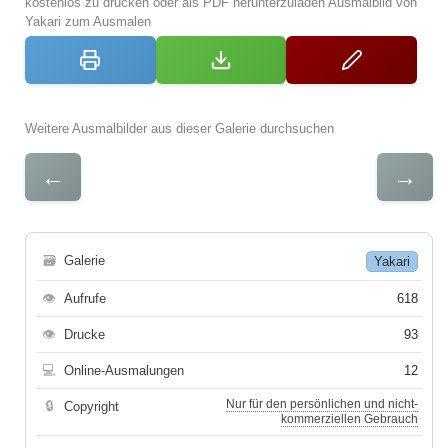
kostenlos zu drucken oder als PDF herunterzuladen Ausmalbild von
Yakari zum Ausmalen
Weitere Ausmalbilder aus dieser Galerie durchsuchen
←
→
🗃
Galerie
Yakari
👁
Aufrufe
618
👁
Drucke
93
💻
Online-Ausmalungen
12
Nur für den persönlichen und nicht-
🔒
Copyright
kommerziellen Gebrauch