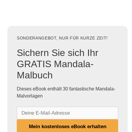
SONDERANGEBOT, NUR FÜR KURZE ZEIT!
Sichern Sie sich Ihr
GRATIS Mandala-
Malbuch
Dieses eBook enthält 30 fantastische Mandala-
Malvorlagen
D
e
i
Mein kostenloses eBook erhalten
n