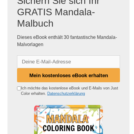
Sichern Sie sich Ihr
GRATIS Mandala-
Malbuch
Dieses eBook enthält 30 fantastische Mandala-
Malvorlagen
D
e
i
Mein kostenloses eBook erhalten
n
e
Ich möchte das kostenlose eBook und E-Mails von Just
Color erhalten.
Datenschutzerklärung
E
-
M
a
i
l