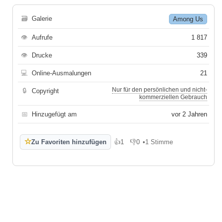
🗃
Galerie
Among Us
👁
Aufrufe
1 817
👁
Drucke
339
💻
Online-Ausmalungen
21
Nur für den persönlichen und nicht-
🔒
Copyright
kommerziellen Gebrauch
📅
Hinzugefügt am
vor 2 Jahren
☆
Zu Favoriten hinzufügen
👍
1
👎
0
•
1 Stimme
Gefällt mir
Gefällt mir nicht