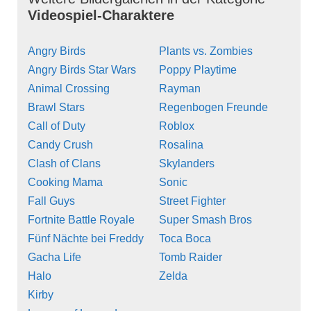
Videospiel-Charaktere
Angry Birds
Plants vs. Zombies
Angry Birds Star Wars
Poppy Playtime
Animal Crossing
Rayman
Brawl Stars
Regenbogen Freunde
Call of Duty
Roblox
Candy Crush
Rosalina
Clash of Clans
Skylanders
Cooking Mama
Sonic
Fall Guys
Street Fighter
Fortnite Battle Royale
Super Smash Bros
Fünf Nächte bei Freddy
Toca Boca
Gacha Life
Tomb Raider
Halo
Zelda
Kirby