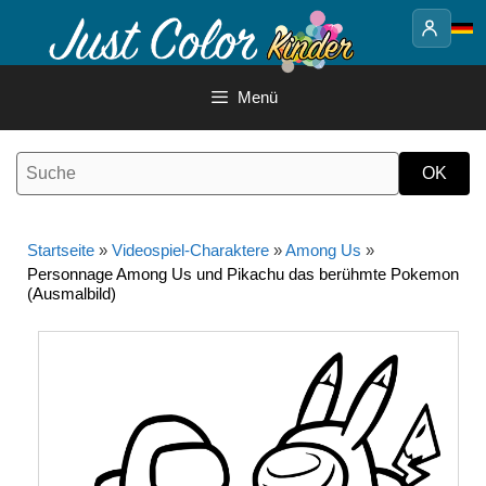
Springe
zum
Inhalt
Menü
Startseite
»
Videospiel-Charaktere
»
Among Us
»
Personnage Among Us und Pikachu das berühmte Pokemon
(Ausmalbild)