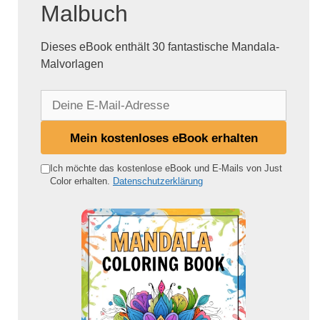
Malbuch
Dieses eBook enthält 30 fantastische Mandala-
Malvorlagen
D
e
i
Mein kostenloses eBook erhalten
n
e
Ich möchte das kostenlose eBook und E-Mails von Just
Color erhalten.
Datenschutzerklärung
E
-
M
a
i
l
-
A