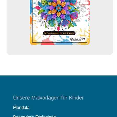
d
r
e
s
s
e
Unsere Malvorlagen für Kinder
Mandala