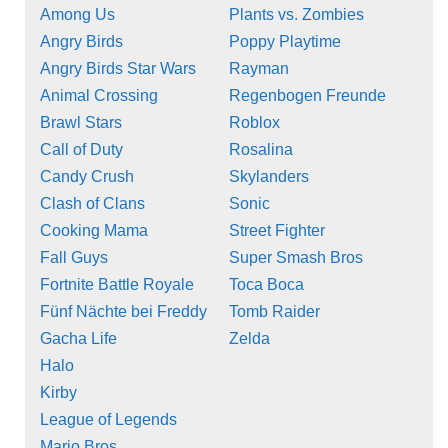
Among Us
Plants vs. Zombies
Angry Birds
Poppy Playtime
Angry Birds Star Wars
Rayman
Animal Crossing
Regenbogen Freunde
Brawl Stars
Roblox
Call of Duty
Rosalina
Candy Crush
Skylanders
Clash of Clans
Sonic
Cooking Mama
Street Fighter
Fall Guys
Super Smash Bros
Fortnite Battle Royale
Toca Boca
Fünf Nächte bei Freddy
Tomb Raider
Gacha Life
Zelda
Halo
Kirby
League of Legends
Mario Bros