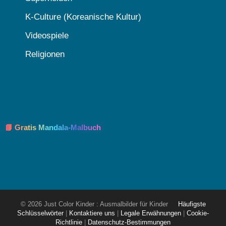
K-Culture (Koreanische Kultur)
Videospiele
Religionen
📘 Gratis Mandala-Malbuch
© 2026 Just Color Kinder : Ausmalbilder für Kinder
Häufigste
Schlüsselwörter
|
Kontaktiere uns
|
Legale Erwähnungen
|
Cookie-
Richtlinie
|
Datenschutz-Bestimmungen