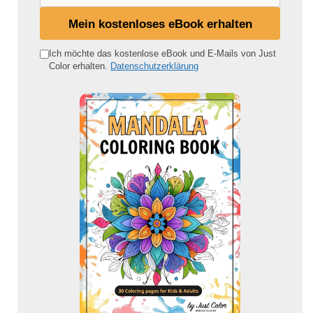
e
i
Mein kostenloses eBook erhalten
n
e
Ich möchte das kostenlose eBook und E-Mails von Just
Color erhalten.
Datenschutzerklärung
E
-
M
a
i
l
-
A
d
r
e
s
s
e