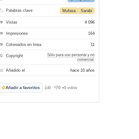
🏷
Palabras clave
Mufasa
Sarabi
👁
Vistas
4 096
👁
Impresiones
164
👁
Coloreados en linea
11
Sólo para uso personal y no
🔒
Copyright
comercial.
📅
Añadido el
hace 10 años
☆
Añadir a favoritos
👍
0
👎
0
•
0 votos
Me gusta
No me gusta