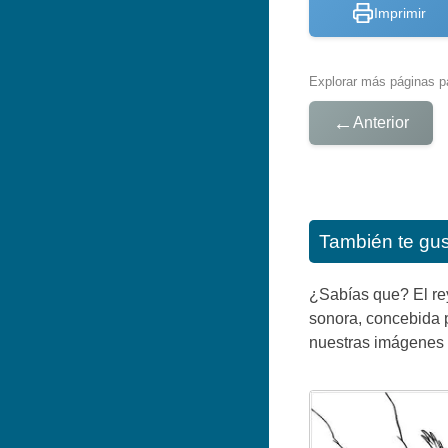
Imprimir
Explorar más páginas pa
←
Anterior
También te gu
¿Sabías que? El re
sonora, concebida 
nuestras imágenes d