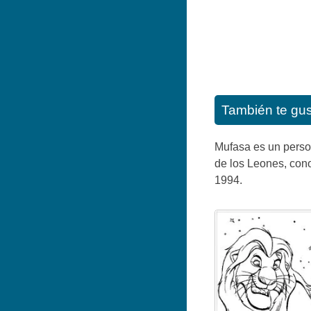
También te gu
Mufasa es un person
de los Leones, cono
1994.