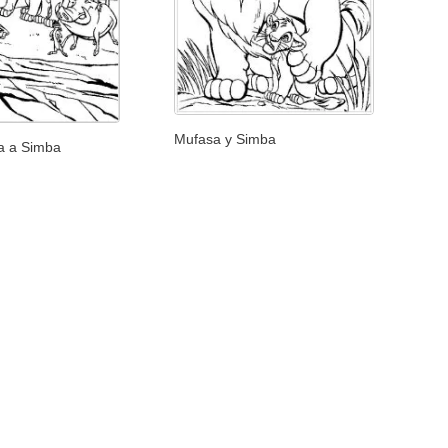
Mufasa y Simba
za a Simba