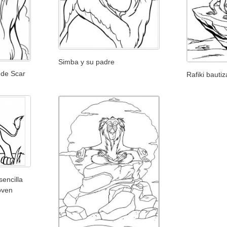
Simba y su padre
 de Scar
Rafiki bauti
sencilla
oven