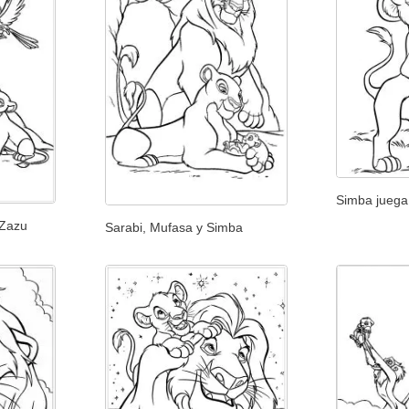
Simba juega
 Zazu
Sarabi, Mufasa y Simba