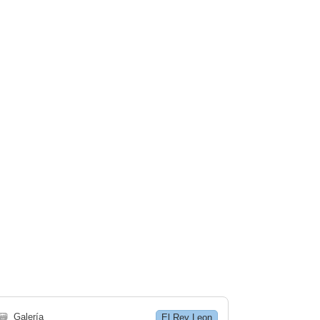
🗃
Galería
El Rey Leon