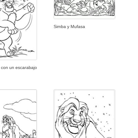
Simba y Mufasa
 con un escarabajo