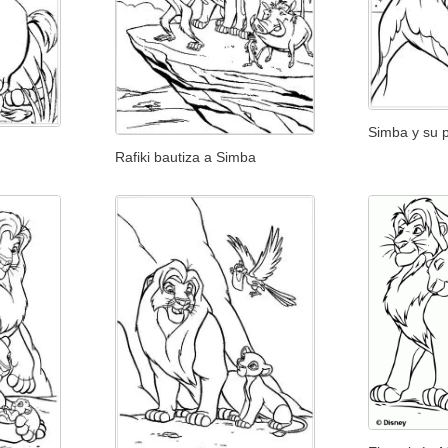
Simba y su 
Rafiki bautiza a Simba