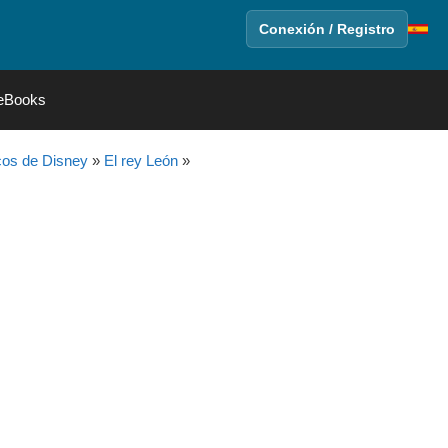
Conexión / Registro
eBooks
cos de Disney
»
El rey León
»