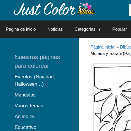
Saltar
al
contenido
Pagina de inicio
Noticias
Categorías
Popular
Página inicial
»
Dibuj
Mufasa y Sarabi (Pág
Nuestras páginas
para colorear
Eventos (Navidad,
Halloween…)
Mandalas
Varios temas
Animales
Educativo