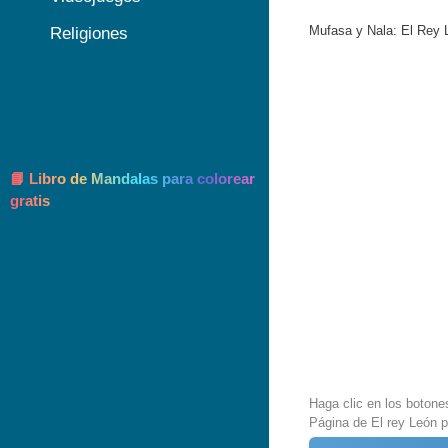
Mufasa y Nala: El Rey L
Religiones
📘 Libro de Mandalas para colorear
gratis
Haga clic en los botone
Página de El rey León p