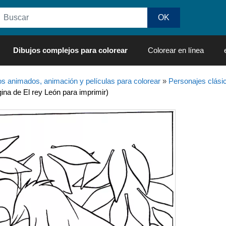
Dibujos complejos para colorear
Colorear en línea
os animados, animación y películas para colorear
»
Personajes clási
ina de El rey León para imprimir)