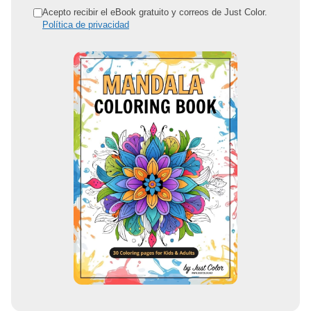
r
Acepto recibir el eBook gratuito y correos de Just Color.
Política de privacidad
e
c
c
i
ó
n
d
e
c
o
r
r
e
o