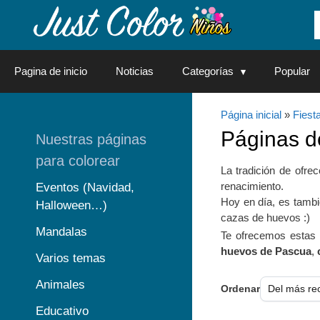
Saltar
al
contenido
Pagina de inicio
Noticias
Categorías
Popular
Página inicial
»
Fiest
Páginas 
Nuestras páginas
para colorear
La tradición de ofr
renacimiento.
Eventos (Navidad,
Hoy en día, es tambi
Halloween…)
cazas de huevos :)
Mandalas
Te ofrecemos esta
huevos de Pascua
,
Varios temas
Animales
Ordenar
Educativo