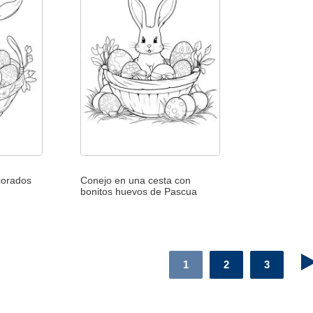
corados
Conejo en una cesta con
bonitos huevos de Pascua
1
2
3