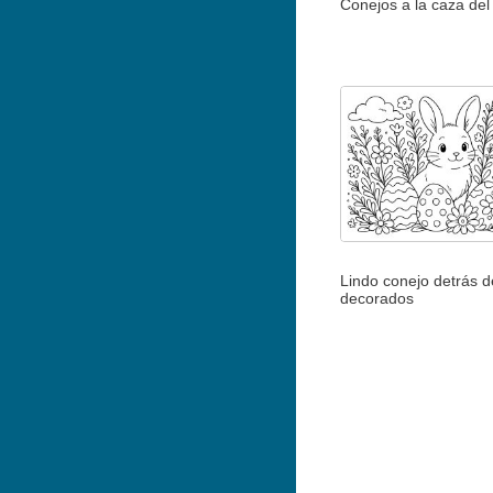
Conejos a la caza de
Lindo conejo detrás 
decorados