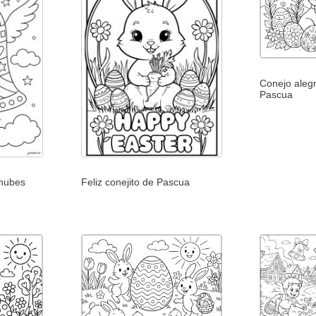
Conejo aleg
Pascua
nubes
Feliz conejito de Pascua