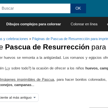
Dibujos complejos para colorear
Colorear en línea
as y celebraciones
»
Páginas de Pascua de Resurrección para imprim
de
Pascua de Resurrección
para 
ecer huevos se remonta a la antigüedad. Los romanos y egipcios o
én (¿y sobre todo?) la ocasión de ofrecer a los niños
huevos, campa
s
Imágenes imprimibles de Pascua
, para hacer bonitos coloreados,
conejos
,
campanas
...