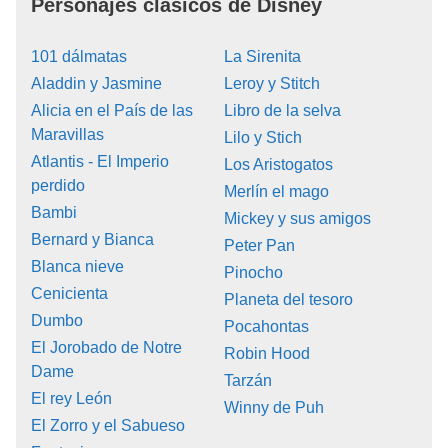
Personajes clásicos de Disney
101 dálmatas
La Sirenita
Aladdin y Jasmine
Leroy y Stitch
Alicia en el País de las
Libro de la selva
Maravillas
Lilo y Stich
Atlantis - El Imperio
Los Aristogatos
perdido
Merlín el mago
Bambi
Mickey y sus amigos
Bernard y Bianca
Peter Pan
Blanca nieve
Pinocho
Cenicienta
Planeta del tesoro
Dumbo
Pocahontas
El Jorobado de Notre
Robin Hood
Dame
Tarzán
El rey León
Winny de Puh
El Zorro y el Sabueso