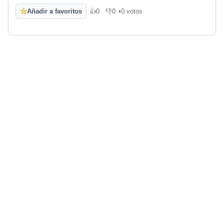
☆
Añadir a favoritos
👍
0
👎
0
•
0 votos
Me gusta
No me gusta