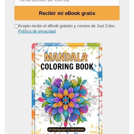
u
d
Recibir mi eBook gratis
i
r
Acepto recibir el eBook gratuito y correos de Just Color.
Política de privacidad
e
c
c
i
ó
n
d
e
c
o
r
r
e
o