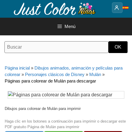
Saltar
al
contenido
Menú
Página inicial
»
Dibujos animados, animación y películas para
colorear
»
Personajes clásicos de Disney
»
Mulán
»
Páginas para colorear de Mulán para descargar
Dibujos para colorear de Mulán para imprimir
Haga clic en los botones a continuación para imprimir o descargar este
PDF gratuito Página de Mulán para imprimir