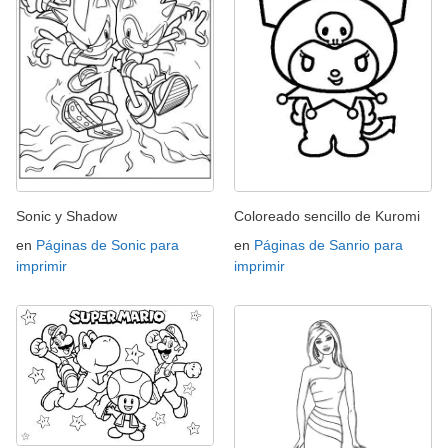
Sonic y Shadow
Coloreado sencillo de Kuromi
en
Páginas de Sonic para
en
Páginas de Sanrio para
imprimir
imprimir