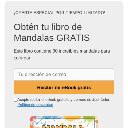
¡OFERTA ESPECIAL POR TIEMPO LIMITADO!
Obtén tu libro de
Mandalas GRATIS
Este libro contiene 30 increíbles mandalas para
colorear
T
u
d
Recibir mi eBook gratis
i
r
Acepto recibir el eBook gratuito y correos de Just Color.
Política de privacidad
e
c
c
i