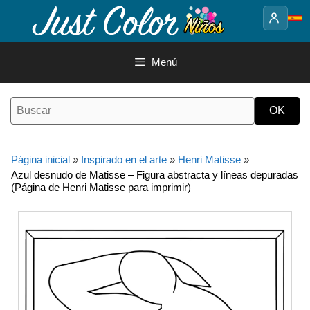
Saltar
al
contenido
Menú
Página inicial
»
Inspirado en el arte
»
Henri Matisse
»
Azul desnudo de Matisse – Figura abstracta y líneas depuradas
(Página de Henri Matisse para imprimir)