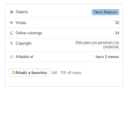
🗃
Galería
Henri Matisse
👁
Vistas
32
💻
Online colorings
14
Sólo para uso personal y no
🔒
Copyright
comercial.
📅
Añadido el
hace 3 meses
☆
Añadir a favoritos
👍
0
👎
0
•
0 votos
Me gusta
No me gusta