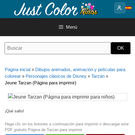
Saltar
al
contenido
Menú
Página inicial
»
Dibujos animados, animación y películas para
colorear
»
Personajes clásicos de Disney
»
Tarzán
»
Jeune Tarzan (Página para imprimir)
¡Qué salto!
Haga clic en los botones a continuación para imprimir o descargar este
PDF gratuito Página de Tarzan para imprimir