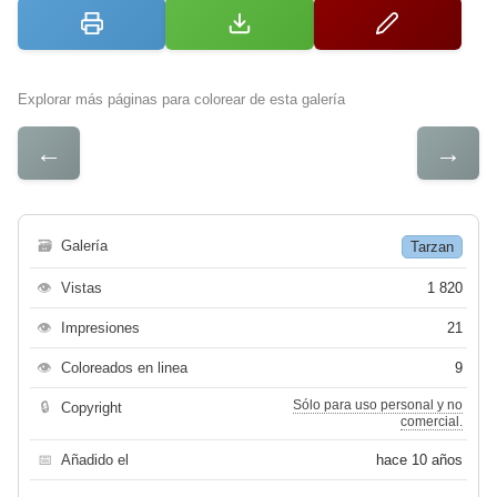
Explorar más páginas para colorear de esta galería
←
→
🗃
Galería
Tarzan
👁
Vistas
1 820
👁
Impresiones
21
👁
Coloreados en linea
9
Sólo para uso personal y no
🔒
Copyright
comercial.
📅
Añadido el
hace 10 años