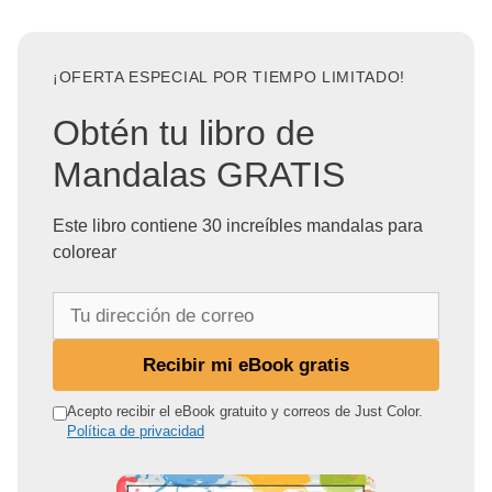
¡OFERTA ESPECIAL POR TIEMPO LIMITADO!
Obtén tu libro de
Mandalas GRATIS
Este libro contiene 30 increíbles mandalas para
colorear
T
u
d
Recibir mi eBook gratis
i
r
Acepto recibir el eBook gratuito y correos de Just Color.
Política de privacidad
e
c
c