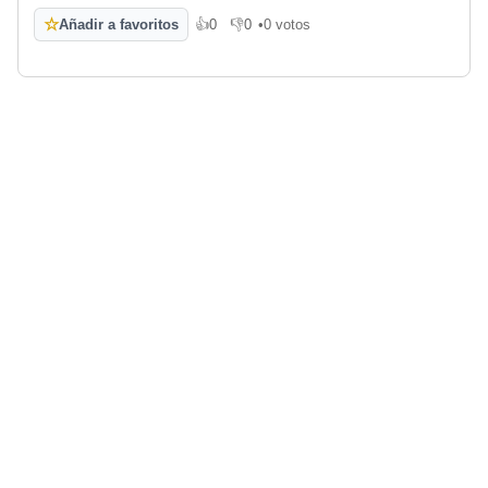
☆
Añadir a favoritos
👍
0
👎
0
•
0 votos
Me gusta
No me gusta