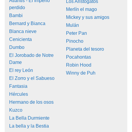
Atlantis - El Imperio
Los Aristogatos
perdido
Merlín el mago
Bambi
Mickey y sus amigos
Bernard y Bianca
Mulán
Blanca nieve
Peter Pan
Cenicienta
Pinocho
Dumbo
Planeta del tesoro
El Jorobado de Notre
Pocahontas
Dame
Robin Hood
El rey León
Winny de Puh
El Zorro y el Sabueso
Fantasia
Hércules
Hermano de los osos
Kuzco
La Bella Durmiente
La bella y la Bestia