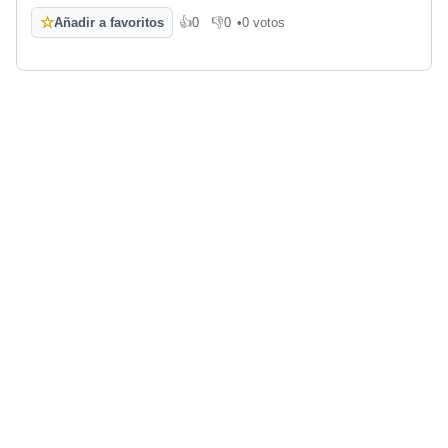
☆
Añadir a favoritos
👍
0
👎
0
•
0 votos
Me gusta
No me gusta