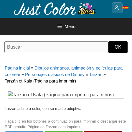
Saltar
al
contenido
Menú
Página inicial
»
Dibujos animados, animación y películas para
colorear
»
Personajes clásicos de Disney
»
Tarzán
»
Tarzán et Kala (Página para imprimir)
Tarzán adulto a color, con su madre adoptiva
Haga clic en los botones a continuación para imprimir o descargar este
PDF gratuito Página de Tarzan para imprimir