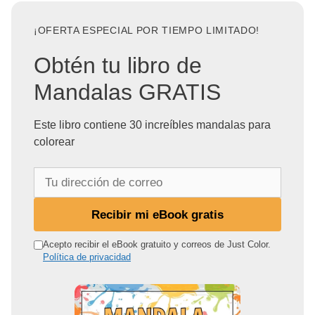
¡OFERTA ESPECIAL POR TIEMPO LIMITADO!
Obtén tu libro de
Mandalas GRATIS
Este libro contiene 30 increíbles mandalas para
colorear
T
u
d
Recibir mi eBook gratis
i
r
Acepto recibir el eBook gratuito y correos de Just Color.
Política de privacidad
e
c
c
i