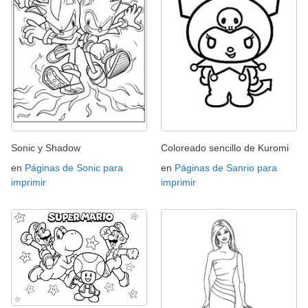
Sonic y Shadow
Coloreado sencillo de Kuromi
en
Páginas de Sonic para
en
Páginas de Sanrio para
imprimir
imprimir