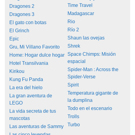
Time Travel
Dragones 2
Madagascar
Dragones 3
Rio
El gato con botas
Río 2
El Grinch
Shaun las ovejas
Epic
Shrek
Gru, Mi Villano Favorito
Space Chimps: Misión
Home: Hogar dulce hogar
espacial
Hotel Transilvania
Spider-Man : Across the
Kirikou
Spider-Verse
Kung Fu Panda
Spirit
La era del hielo
Temperatura gigante de
La gran aventura de
la dumplina
LEGO
Todo en el escenario
La vida secreta de tus
Trolls
mascotas
Turbo
Las aventuras de Sammy
Las cinco leyendas