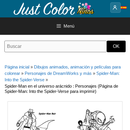
Saltar
al
contenido
Menú
Página inicial
»
Dibujos animados, animación y películas para
colorear
»
Personajes de DreamWorks y más
»
Spider-Man:
Into the Spider-Verse
»
Spider-Man en el universo arácnido : Personajes (Página de
Spider-Man: Into the Spider-Verse para imprimir)