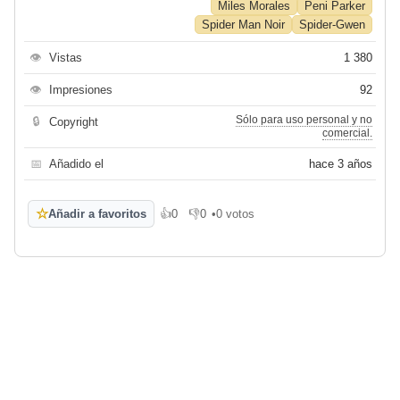
Miles Morales
Peni Parker
Spider Man Noir
Spider-Gwen
👁
Vistas
1 380
👁
Impresiones
92
Sólo para uso personal y no
🔒
Copyright
comercial.
📅
Añadido el
hace 3 años
☆
Añadir a favoritos
👍
0
👎
0
•
0 votos
Me gusta
No me gusta