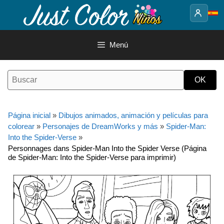
Saltar
al
contenido
Menú
Página inicial
»
Dibujos animados, animación y películas para
colorear
»
Personajes de DreamWorks y más
»
Spider-Man:
Into the Spider-Verse
»
Personnages dans Spider-Man Into the Spider Verse (Página
de Spider-Man: Into the Spider-Verse para imprimir)