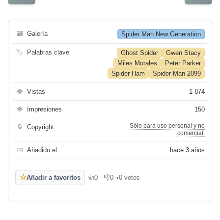
🗃
Galería
Spider Man New Generation
🏷
Palabras clave
Ghost Spider
Gwen Stacy
Miles Morales
Peter Parker
Spider-Ham
Spider-Man 2099
👁
Vistas
1 874
👁
Impresiones
150
Sólo para uso personal y no
🔒
Copyright
comercial.
📅
Añadido el
hace 3 años
☆
Añadir a favoritos
👍
0
👎
0
•
0 votos
Me gusta
No me gusta