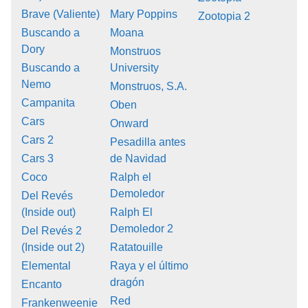
Brave (Valiente)
Mary Poppins
Zootopia 2
Buscando a
Moana
Dory
Monstruos
Buscando a
University
Nemo
Monstruos, S.A.
Campanita
Oben
Cars
Onward
Cars 2
Pesadilla antes
Cars 3
de Navidad
Coco
Ralph el
Demoledor
Del Revés
(Inside out)
Ralph El
Demoledor 2
Del Revés 2
(Inside out 2)
Ratatouille
Elemental
Raya y el último
dragón
Encanto
Red
Frankenweenie