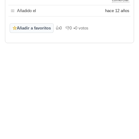
comercial.
📅
Añadido el
hace 12 años
☆
Añadir a favoritos
👍
0
👎
0
•
0 votos
Me gusta
No me gusta