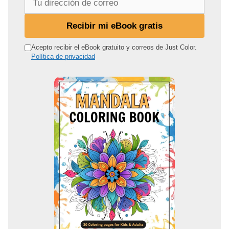
u
d
Recibir mi eBook gratis
i
r
Acepto recibir el eBook gratuito y correos de Just Color.
Política de privacidad
e
c
c
i
ó
n
d
e
c
o
r
r
e
o